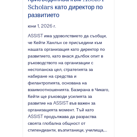
Scholars като директор по
развитието
юни 1, 2026 г.
ASSIST има удоволствието да съобщи,
че Кейти Ханлън се присъедини към
нашата организация като директор по
развитието, като внася дълбок опит в
ръководството на организации с
нестопанска цел, стратегията за
набиране на средства и
филантропията, основана на
взаимоотношенията. Базирана в Чикаго,
Кейти ще ръководи усилията за
развитие на ASSIST във важен за
организацията момент. Тъй като
ASSIST продължава да разраства
своята глобална общност от
стипендианти, възпитаници, училища,...