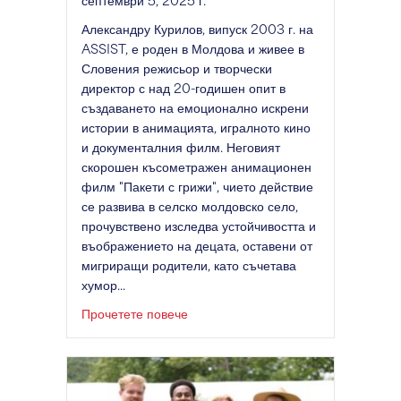
Александру Курилов, випуск 2003 г. на
ASSIST, е роден в Молдова и живее в
Словения режисьор и творчески
директор с над 20-годишен опит в
създаването на емоционално искрени
истории в анимацията, игралното кино
и документалния филм. Неговият
скорошен късометражен анимационен
филм "Пакети с грижи", чието действие
се развива в селско молдовско село,
прочувствено изследва устойчивостта и
въображението на децата, оставени от
мигриращи родители, като съчетава
хумор...
Силата на историята: Филмът на ед
Прочетете повече