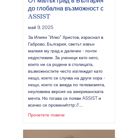
От малък град в България
до глобална възможност с
ASSIST
май 9, 2025
За Илиян "Илко" Христов, израснал в
Габрово, България, светът извън
малкия му град е далечен - почти
недостижим. За ученици като него,
които не са родени в столицата,
възможностите често изглеждат като
нещо, което се случва на други хора -
нещо, което се вижда по телевизията,
неуловима версия на американската
мечта. Но тогава се появи ASSIST и
всичко се промениһттр://....
за От малък град в България до гл
Прочетете повече