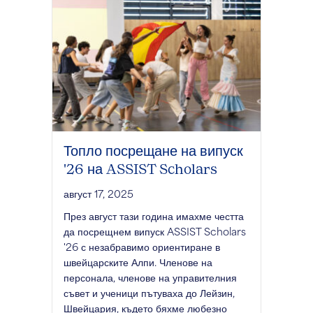
Топло посрещане на випуск
'26 на ASSIST Scholars
август 17, 2025
През август тази година имахме честта
да посрещнем випуск ASSIST Scholars
'26 с незабравимо ориентиране в
швейцарските Алпи. Членове на
персонала, членове на управителния
съвет и ученици пътуваха до Лейзин,
Швейцария, където бяхме любезно