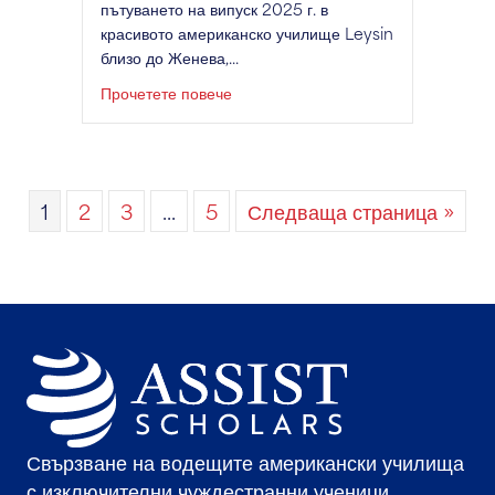
пътуването на випуск 2025 г. в
красивото американско училище Leysin
близо до Женева,...
за ASSIST Ориентация 2024, прове
Прочетете повече
1
2
3
...
5
Следваща страница »
Свързване на водещите американски училища
с изключителни чуждестранни ученици