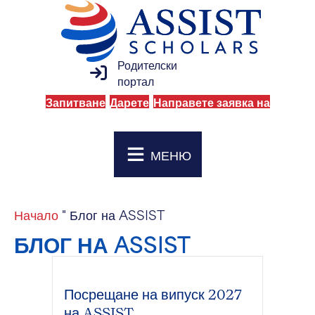
Родителски
вход в родителския портал
портал
Запитване
Дарете
Направете заявка на
МЕНЮ
Начало
"
Блог на ASSIST
БЛОГ НА ASSIST
Посрещане на випуск 2027
на ASSIST