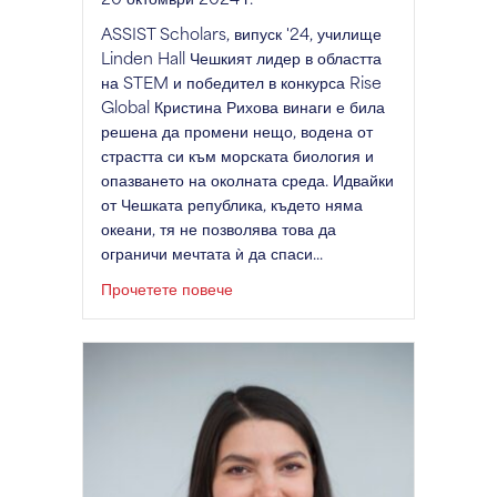
ASSIST Scholars, випуск '24, училище
Linden Hall Чешкият лидер в областта
на STEM и победител в конкурса Rise
Global Кристина Рихова винаги е била
решена да промени нещо, водена от
страстта си към морската биология и
опазването на околната среда. Идвайки
от Чешката република, където няма
океани, тя не позволява това да
ограничи мечтата ѝ да спаси...
за Alumni Spotlight: Kristýna Řího
Прочетете повече