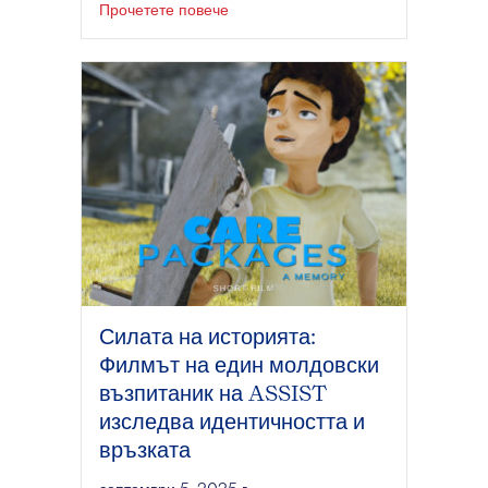
за Кейти Ханлън се присъединява к
Прочетете повече
Силата на историята:
Филмът на един молдовски
възпитаник на ASSIST
изследва идентичността и
връзката
септември 5, 2025 г.