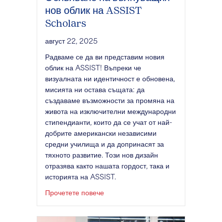
нов облик на ASSIST
Scholars
август 22, 2025
Радваме се да ви представим новия
облик на ASSIST! Въпреки че
визуалната ни идентичност е обновена,
мисията ни остава същата: да
създаваме възможности за промяна на
живота на изключителни международни
стипендианти, които да се учат от най-
добрите американски независими
средни училища и да допринасят за
тяхното развитие. Този нов дизайн
отразява както нашата гордост, така и
историята на ASSIST.
за Обявяване на вълнуващия нов о
Прочетете повече