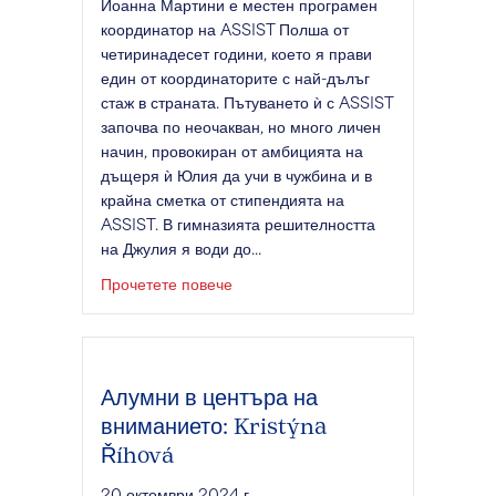
Йоанна Мартини е местен програмен
координатор на ASSIST Полша от
четиринадесет години, което я прави
един от координаторите с най-дълъг
стаж в страната. Пътуването ѝ с ASSIST
започва по неочакван, но много личен
начин, провокиран от амбицията на
дъщеря ѝ Юлия да учи в чужбина и в
крайна сметка от стипендията на
ASSIST. В гимназията решителността
на Джулия я води до...
за Joanna Martyni: Пионер на ASS
Прочетете повече
Алумни в центъра на
вниманието: Kristýna
Říhová
20 октомври 2024 г.