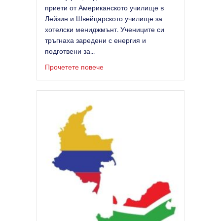
приети от Американското училище в
Лейзин и Швейцарското училище за
хотелски мениджмънт. Учениците си
тръгнаха заредени с енергия и
подготвени за...
за Топло посрещане на випуск ’26 
Прочетете повече