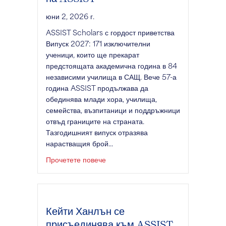
юни 2, 2026 г.
ASSIST Scholars с гордост приветства
Випуск 2027: 171 изключителни
ученици, които ще прекарат
предстоящата академична година в 84
независими училища в САЩ. Вече 57-а
година ASSIST продължава да
обединява млади хора, училища,
семейства, възпитаници и поддръжници
отвъд границите на страната.
Тазгодишният випуск отразява
нарастващия брой...
за посрещането на випуск 2027 на
Прочетете повече
Кейти Ханлън се
присъединява към ASSIST