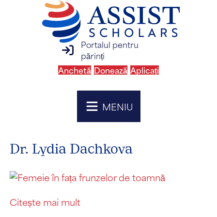
Portalul pentru
conectare la portalul pentru părinți
părinți
Anchetă
Donează
Aplicați
MENIU
Dr. Lydia Dachkova
Citește mai mult