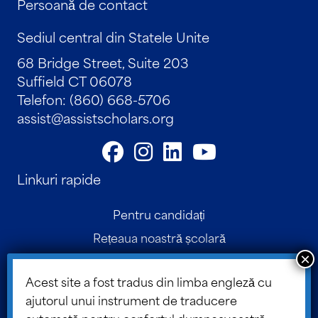
Persoană de contact
Sediul central din Statele Unite
68 Bridge Street, Suite 203
Suffield CT 06078
Telefon: (860) 668-5706
assist@assistscholars.org
Linkuri rapide
Pentru candidați
Rețeaua noastră școlară
Persoană de contact
Acest site a fost tradus din limba engleză cu
Portalul pentru părinți
ajutorul unui instrument de traducere
Portalul consiliului