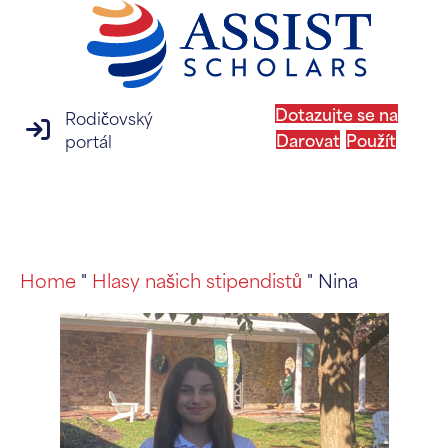
Dotazujte se na
Rodičovský
přihlášení na rodičovský portál
Darovat
Použít
portál
MENU
Home
"
Hlasy našich stipendistů
" Nina