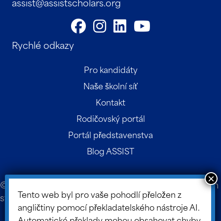
assist@assistscholars.org
Rychlé odkazy
Pro kandidáty
Naše školní síť
Kontakt
Rodičovský portál
Portál představenstva
Blog ASSIST
© 2026 ASSIST Scholars. Návrh a vývoj webových
Tento web byl pro vaše pohodlí přeložen z
stránek:
Design TLC
.
angličtiny pomocí překladatelského nástroje AI.
Mapa stránek
Automatické překlady mohou obsahovat chyby