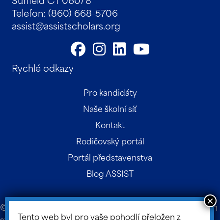
Telefon: (860) 668-5706
assist@assistscholars.org
Rychlé odkazy
Pro kandidáty
Naše školní síť
Kontakt
Rodičovský portál
Portál představenstva
Blog ASSIST
© 2026 ASSIST Scholars. Návrh a vývoj webových
Tento web byl pro vaše pohodlí přeložen z
stránek:
Design TLC
.