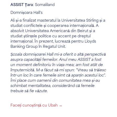
ASSIST Țara
: Somaliland
Domnișoara Hall's
Ali și-a finalizat masteratul la Universitatea Stirling și a
studiat conflictele și cooperarea internațională. A
absolvit Universitatea Americană din Beirut și a
studiat științele politice cu accent pe dreptul
internațional. În prezent, lucrează pentru Lloyds
Banking Group în Regatul Unit.
Școala domnișoarei Hall mi-a oferit o altă perspectivă
asupra capacității femeilor. Anul meu ASSIST a fost
un moment definitoriu în viața mea; am fost atât de
împuternicită. M-a făcut să-mi spun: "Vreau să trăiesc
într-un loc în care femeile simt că aparțin acestui loc".
Îmi place cum oamenii din comunitatea mea și-au
schimbat mentalitatea, considerând că femeile
trebuie să fie văzute.
Faceți cunoștință cu Ubah →