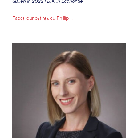
Gallen în 2022 | B.A. în Economie.
Faceți cunoștință cu Phillip →