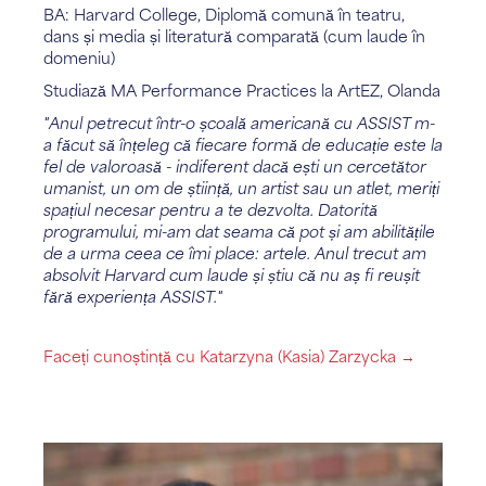
BA: Harvard College, Diplomă comună în teatru,
dans și media și literatură comparată (cum laude în
domeniu)
Studiază MA Performance Practices la ArtEZ, Olanda
"Anul petrecut într-o școală americană cu ASSIST m-
a făcut să înțeleg că fiecare formă de educație este la
fel de valoroasă - indiferent dacă ești un cercetător
umanist, un om de știință, un artist sau un atlet, meriți
spațiul necesar pentru a te dezvolta. Datorită
programului, mi-am dat seama că pot și am abilitățile
de a urma ceea ce îmi place: artele. Anul trecut am
absolvit Harvard cum laude și știu că nu aș fi reușit
fără experiența ASSIST."
Faceți cunoștință cu Katarzyna (Kasia) Zarzycka →