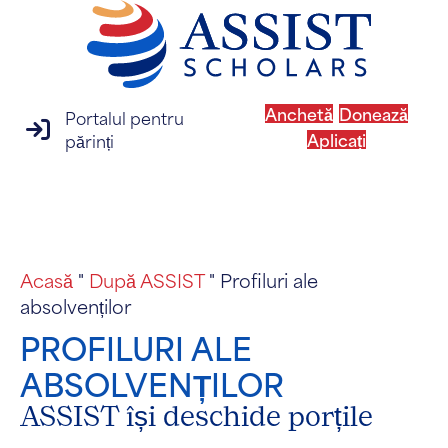
Anchetă
Donează
Portalul pentru
conectare la portalul pentru părinți
Aplicați
părinți
MENIU
Acasă
"
După ASSIST
"
Profiluri ale
absolvenților
PROFILURI ALE
ABSOLVENȚILOR
ASSIST își deschide porțile