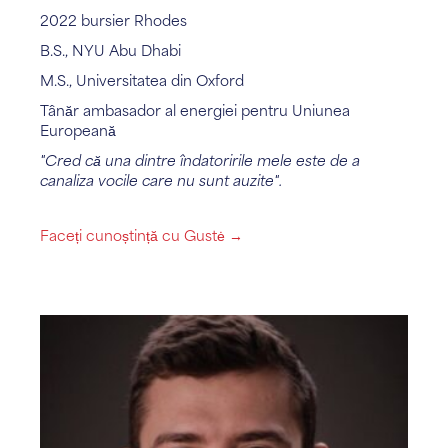
2022 bursier Rhodes
B.S., NYU Abu Dhabi
M.S., Universitatea din Oxford
Tânăr ambasador al energiei pentru Uniunea
Europeană
"Cred că una dintre îndatoririle mele este de a
canaliza vocile care nu sunt auzite".
Faceți cunoștință cu Gustė →