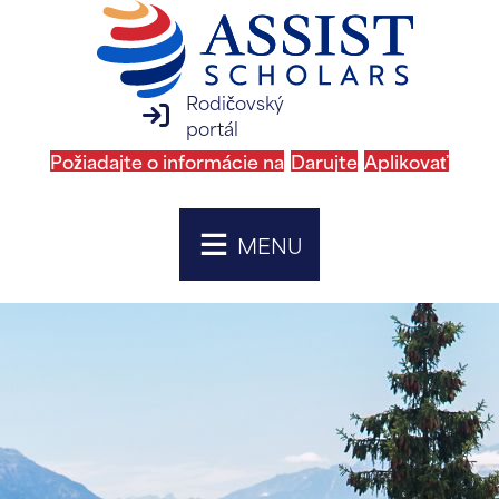
Rodičovský
prihlásenie na rodičovský portál
portál
Požiadajte o informácie na
Darujte
Aplikovať
MENU