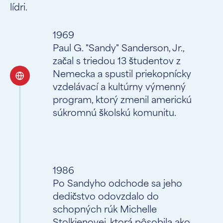
lídri.
1969
Paul G. "Sandy" Sanderson, Jr.,
začal s triedou 13 študentov z
Nemecka a spustil priekopnícky
vzdelávací a kultúrny výmenný
program, ktorý zmenil americkú
súkromnú školskú komunitu.
1986
Po Sandyho odchode sa jeho
dedičstvo odovzdalo do
schopných rúk Michelle
Stolkienovej, ktorá pôsobila ako