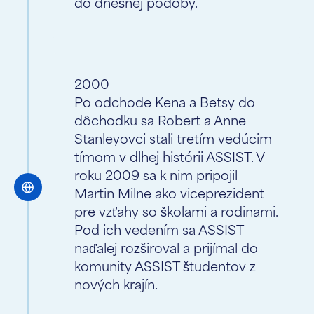
do dnešnej podoby.
2000
Po odchode Kena a Betsy do
dôchodku sa Robert a Anne
Stanleyovci stali tretím vedúcim
tímom v dlhej histórii ASSIST. V
roku 2009 sa k nim pripojil
Martin Milne ako viceprezident
pre vzťahy so školami a rodinami.
Pod ich vedením sa ASSIST
naďalej rozširoval a prijímal do
komunity ASSIST študentov z
nových krajín.