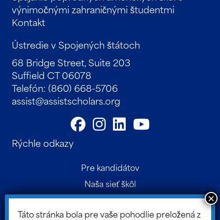
výnimočnými zahraničnými študentmi
Kontakt
Ústredie v Spojených štátoch
68 Bridge Street, Suite 203
Suffield CT 06078
Telefón: (860) 668-5706
assist@assistscholars.org
Rýchle odkazy
Pre kandidátov
Naša sieť škôl
Kontakt
Táto stránka bola pre vaše pohodlie preložená z
Rodičovský portál