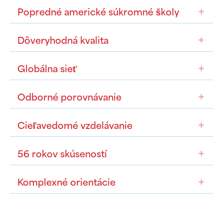
Popredné americké súkromné školy
Rozš
Dôveryhodná kvalita
Rozš
Globálna sieť
Rozš
Odborné porovnávanie
Rozš
Cieľavedomé vzdelávanie
Rozš
56 rokov skúseností
Rozš
Komplexné orientácie
Rozš