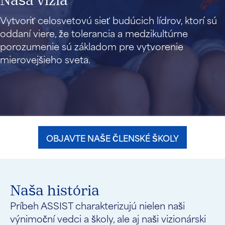
Naša vízia
Vytvoriť celosvetovú sieť budúcich lídrov, ktorí sú
oddaní viere, že tolerancia a medzikultúrne
porozumenie sú základom pre vytvorenie
mierovejšieho sveta.
OBJAVTE NAŠE ČLENSKÉ ŠKOLY
Naša história
Príbeh ASSIST charakterizujú nielen naši
výnimoční vedci a školy, ale aj naši vizionárski