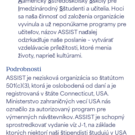
A
americký
S
stredoškolský
S
školy pre
I
medzinárodný
S
študenti a učitelia. Hoci
sa naša činnosť od založenia organizácie
vyvinula a už neponúkame programy pre
učiteľov, názov ASSIST naďalej
odzrkadľuje naše poslanie – vytvárať
vzdelávacie príležitosti, ktoré menia
životy, naprieč kultúrami.
Podrobnosti
ASSIST je nezisková organizácia so štatútom
501(c)(3), ktorá je oslobodená od daní a je
registrovaná v štáte Connecticut, USA.
Ministerstvo zahraničných vecí USA nás
označilo za autorizovaný program pre
výmenných návštevníkov. ASSIST je schopný
sprostredkovať vydanie víz J-1, na základe
ktorých niektorí naši štipendisti študujú v USA