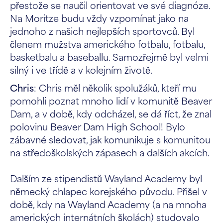
přestože se naučil orientovat ve své diagnóze.
Na Moritze budu vždy vzpomínat jako na
jednoho z našich nejlepších sportovců. Byl
členem mužstva amerického fotbalu, fotbalu,
basketbalu a baseballu. Samozřejmě byl velmi
silný i ve třídě a v kolejním životě.
Chris
: Chris měl několik spolužáků, kteří mu
pomohli poznat mnoho lidí v komunitě Beaver
Dam, a v době, kdy odcházel, se dá říct, že znal
polovinu Beaver Dam High School! Bylo
zábavné sledovat, jak komunikuje s komunitou
na středoškolských zápasech a dalších akcích.
Dalším ze stipendistů Wayland Academy byl
německý chlapec korejského původu. Přišel v
době, kdy na Wayland Academy (a na mnoha
amerických internátních školách) studovalo