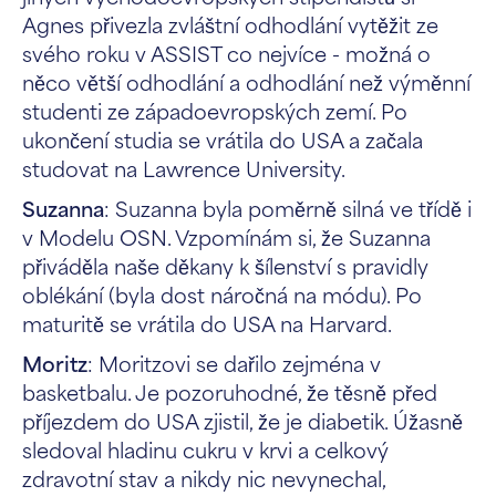
Agnes přivezla zvláštní odhodlání vytěžit ze
svého roku v ASSIST co nejvíce - možná o
něco větší odhodlání a odhodlání než výměnní
studenti ze západoevropských zemí. Po
ukončení studia se vrátila do USA a začala
studovat na Lawrence University.
Suzanna
: Suzanna byla poměrně silná ve třídě i
v Modelu OSN. Vzpomínám si, že Suzanna
přiváděla naše děkany k šílenství s pravidly
oblékání (byla dost náročná na módu). Po
maturitě se vrátila do USA na Harvard.
Moritz
: Moritzovi se dařilo zejména v
basketbalu. Je pozoruhodné, že těsně před
příjezdem do USA zjistil, že je diabetik. Úžasně
sledoval hladinu cukru v krvi a celkový
zdravotní stav a nikdy nic nevynechal,