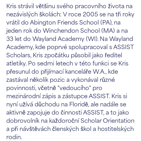
Kris strávil většinu svého pracovního života na
nezávislých školách: V roce 2005 se na tři roky
vrátil do Abington Friends School (PA), na
jeden rok do Winchendon School (MA) a na
33 let do Wayland Academy (WI). Na Wayland
Academy, kde poprvé spolupracoval s ASSIST
Scholars, Kris zpočátku působil jako ředitel
atletiky. Po sedmi letech v této funkci se Kris
přesunul do přijímací kanceláře W.A., kde
zastával několik pozic a vykonával různé
povinnosti, včetně "vedoucího" pro
mezinárodní zápis a zástupce ASSIST. Kris si
nyní užívá důchodu na Floridě, ale nadále se
aktivně zapojuje do činnosti ASSIST, a to jako
dobrovolník na každoroční Scholar Orientation
a při návštěvách členských škol a hostitelských
rodin.