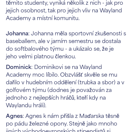
těmito studenty, vyniká několik z nich - jak pro
jejich osobnost, tak pro jejich vliv na Wayland
Academy a místní komunitu.
Johanna
: Johanna měla sportovní zkušenosti s
baseballem, ale v jarním semestru se dostala
do softbalového týmu - a ukázalo se, že je
jeho velmi platnou členkou.
Dominick
: Dominikovi se na Wayland
Academy moc líbilo. Obzvlášť skvěle se mu
dařilo v hudebním oddělení (trubka a sbor) a v
golfovém týmu (dodnes je považován za
jednoho z nejlepších hráčů, kteří kdy na
Waylandu hráli).
Agnes
: Agnes k nám přišla z Maďarska těsně
po pádu železné opony. Stejně jako mnoho
jiných východoevropských stipendistů si