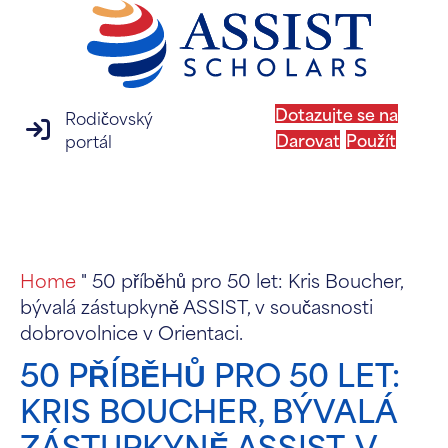
Dotazujte se na
Rodičovský
přihlášení na rodičovský portál
Darovat
Použít
portál
MENU
Home
"
50 příběhů pro 50 let: Kris Boucher,
bývalá zástupkyně ASSIST, v současnosti
dobrovolnice v Orientaci.
50 PŘÍBĚHŮ PRO 50 LET:
KRIS BOUCHER, BÝVALÁ
ZÁSTUPKYNĚ ASSIST, V