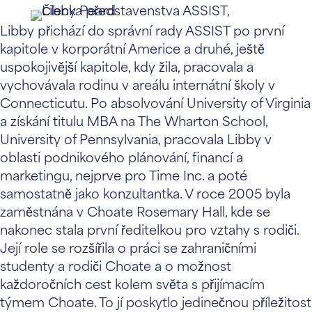
Libby přichází do správní rady ASSIST po první
kapitole v korporátní Americe a druhé, ještě
uspokojivější kapitole, kdy žila, pracovala a
vychovávala rodinu v areálu internátní školy v
Connecticutu. Po absolvování University of Virginia
a získání titulu MBA na The Wharton School,
University of Pennsylvania, pracovala Libby v
oblasti podnikového plánování, financí a
marketingu, nejprve pro Time Inc. a poté
samostatně jako konzultantka. V roce 2005 byla
zaměstnána v Choate Rosemary Hall, kde se
nakonec stala první ředitelkou pro vztahy s rodiči.
Její role se rozšířila o práci se zahraničními
studenty a rodiči Choate a o možnost
každoročních cest kolem světa s přijímacím
týmem Choate. To jí poskytlo jedinečnou příležitost