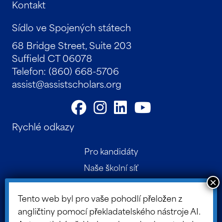
Kontakt
Sídlo ve Spojených státech
68 Bridge Street, Suite 203
Suffield CT 06078
Telefon: (860) 668-5706
assist@assistscholars.org
Rychlé odkazy
Pro kandidáty
Naše školní síť
Kontakt
Tento web byl pro vaše pohodlí přeložen z
Rodičovský portál
angličtiny pomocí překladatelského nástroje AI.
Portál představenstva