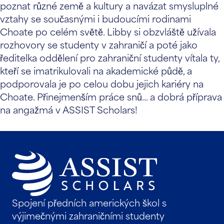
poznat různé země a kultury a navázat smysluplné
vztahy se současnými i budoucími rodinami
Choate po celém světě. Libby si obzvláště užívala
rozhovory se studenty v zahraničí a poté jako
ředitelka oddělení pro zahraniční studenty vítala ty,
kteří se imatrikulovali na akademické půdě, a
podporovala je po celou dobu jejich kariéry na
Choate. Přinejmenším práce snů... a dobrá příprava
na angažmá v ASSIST Scholars!
Spojení předních amerických škol s
výjimečnými zahraničními studenty