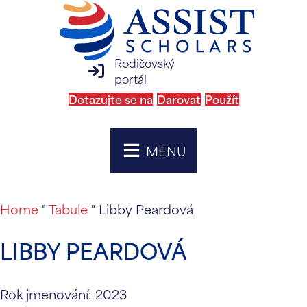
Rodičovský
přihlášení na rodičovský portál
portál
Dotazujte se na
Darovat
Použít
MENU
Home
"
Tabule
"
Libby Peardová
LIBBY PEARDOVÁ
Rok jmenování: 2023