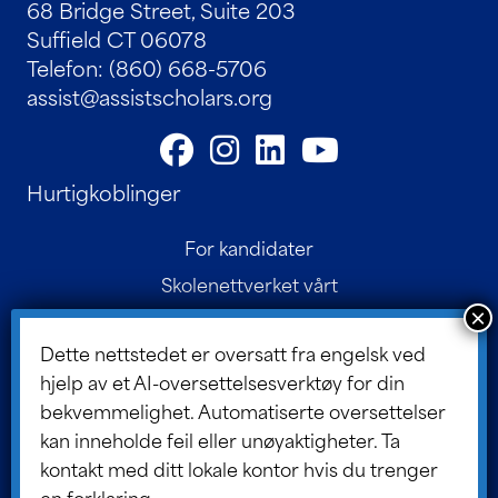
68 Bridge Street, Suite 203
Suffield CT 06078
Telefon: (860) 668-5706
assist@assistscholars.org
Hurtigkoblinger
For kandidater
Skolenettverket vårt
Kontakt
Dette nettstedet er oversatt fra engelsk ved
Foreldreportalen
hjelp av et AI-oversettelsesverktøy for din
Styreportal
bekvemmelighet. Automatiserte oversettelser
ASSIST-bloggen
kan inneholde feil eller unøyaktigheter. Ta
kontakt med ditt lokale kontor hvis du trenger
en forklaring.