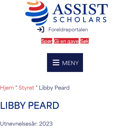
innlogging på foreldreportalen
Foreldreportalen
Spør
Gi en gave
Søk
MENY
Hjem
"
Styret
"
Libby Peard
LIBBY PEARD
Utnevnelsesår: 2023