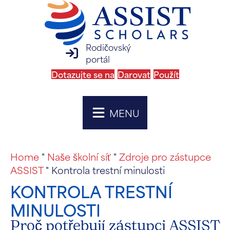
Rodičovský
přihlášení na rodičovský portál
portál
Dotazujte se na
Darovat
Použít
MENU
Home
"
Naše školní síť
"
Zdroje pro zástupce
ASSIST
"
Kontrola trestní minulosti
KONTROLA TRESTNÍ
MINULOSTI
Proč potřebují zástupci ASSIST