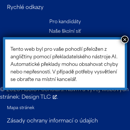
Rychlé odkazy
Pro kandidáty
Naše školní síť
Kontakt
Tento web byl pro vaše pohodlí přeložen z
Rodičovský portál
angličtiny pomocí překladatelského nástroje AI.
Portál představenstva
Automatické překlady mohou obsahovat chyby
Blog ASSIST
nebo nepřesnosti. V případě potřeby vysvětlení
se obraťte na místní kancelář.
© 2026 ASSIST Scholars. Návrh a vývoj webových
stránek:
Design TLC
.
Mapa stránek
Zásady ochrany informací o údajích