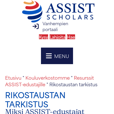
Vanhempien
vanhempien portaalin kirjautuminen
portaali
Kysy
Lahjoita
Hae
MENU
Etusivu
"
Kouluverkostomme
"
Resurssit
ASSIST-edustajille
"
Rikostaustan tarkistus
RIKOSTAUSTAN
TARKISTUS
Miksi ASSIST-edustajat