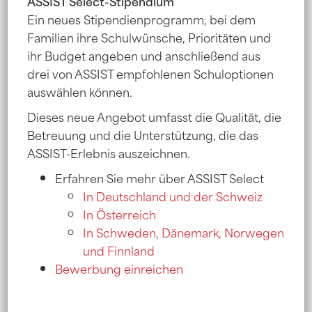
ASSIST Select-Stipendium
einem Vorstellungsgespräch eingeladen und
Ein neues Stipendienprogramm, bei dem
gebeten, einen Duolingo-Englischtest zu
Familien ihre Schulwünsche, Prioritäten und
absolvieren.
ihr Budget angeben und anschließend aus
drei von ASSIST empfohlenen Schuloptionen
Der Duolingo English Test kostet $70 USD und
auswählen können.
muss bis zum 21. Dezember abgeschlossen
sein.
Dieses neue Angebot umfasst die Qualität, die
Betreuung und die Unterstützung, die das
Die Vorstellungsgespräche für die
ASSIST-Erlebnis auszeichnen.
skandinavischen Bewerber werden im Januar
stattfinden. Ein Team aus den USA wird die
Erfahren Sie mehr über ASSIST Select
Schüler in kleinen Gruppen interviewen. Das
In Deutschland und der Schweiz
Gespräch ist eher informell und bietet uns die
In Österreich
Möglichkeit, die Bewerber besser
In Schweden, Dänemark, Norwegen
kennenzulernen und die richtige Schule für
und Finnland
jeden zu finden.
Bewerbung einreichen
Der Zulassungsausschuss entscheidet im
Januar und Februar über die Vergabe von