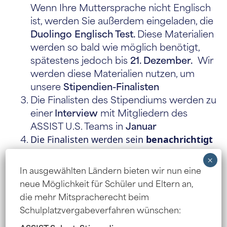
Wenn Ihre Muttersprache nicht Englisch
ist, werden Sie außerdem eingeladen, die
Duolingo Englisch Test.
Diese Materialien
werden so bald wie möglich benötigt,
spätestens jedoch bis
21. Dezember.
Wir
werden diese Materialien nutzen, um
unsere
Stipendien-Finalisten
Die Finalisten des Stipendiums werden zu
einer
Interview
mit Mitgliedern des
ASSIST U.S. Teams in
Januar
Die Finalisten werden sein
benachrichtigt
des Ergebnisses in
Februar.
×
In ausgewählten Ländern bieten wir nun eine
ASSIST-Bewerbungsportal
neue Möglichkeit für Schüler und Eltern an,
Vorstellungsgespräche und
die mehr Mitspracherecht beim
Englisch-Sprachtests
Schulplatzvergabeverfahren wünschen:
Die Finalisten des Stipendiums werden zu