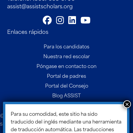
assist@assistscholars.org
Enlaces rápidos
Para los candidatos
Nuestra red escolar
Póngase en contacto con
Portal de padres
Portal del Consejo
Blog ASSIST
Para su comodidad, este sitio ha sido
© 2026 ASSIST Scholars. Diseño y desarrollo del
traducido del inglés mediante una herramienta
sitio web por
Diseño TLC
.
de traducción automática. Las traducciones