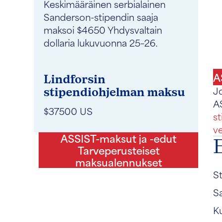
Keskimääräinen serbialainen
Sanderson-stipendin saaja
maksoi $4650 Yhdysvaltain
dollaria lukuvuonna 25–26.
A
Lindforsin
Jo
stipendiohjelman maksu
A
$37500 US
s
v
ASSIST-maksut ja -edut
Tarveperusteiset
maksualennukset
St
S
Ku