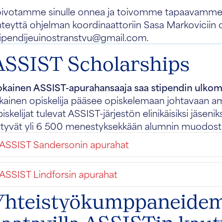
oivotamme sinulle onnea ja toivomme tapaavamme sin
hteyttä ohjelman koordinaattoriin Sasa Markoviciin 
tipendijeuinostranstvu@gmail.com.
ASSIST Scholarships
okainen ASSIST-apurahansaaja saa stipendin ulkom
kainen opiskelija pääsee opiskelemaan johtavaan ame
iskelijat tulevat ASSIST-järjestön elinikäisiksi jäsen
iittyvät yli 6 500 menestyksekkään alumnin muodos
ASSIST Sandersonin apurahat
ASSIST Lindforsin apurahat
Yhteistyökumppaneidem