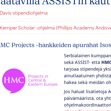
saatavilla ASSISTin kaut
Davis-stipendiohjelma
Kemper Scholar -ohjelma (Phillips Academy Andove
MC Projects -hankkeiden apurahat Isos
Serbialainen kumpp
sekä ASSIST- että
HMC
tarjoaa stipendejä yksi
ainutlaatuinen yhdistä
hakea sekä meidän oh
Jos haluat lisätietoja
päivämääristä, ota yh
ohjelmakoordinaattori