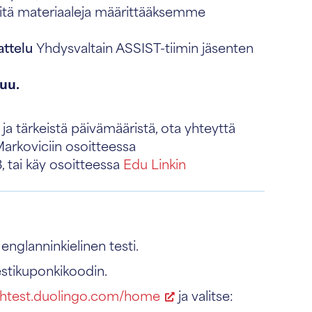
tä materiaaleja määrittääksemme
attelu
Yhdysvaltain ASSIST-tiimin jäsenten
uu.
ja tärkeistä päivämääristä, ota yhteyttä
arkoviciin osoitteessa
, tai käy osoitteessa
Edu Linkin
englanninkielinen testi.
estikuponkikoodin.
ishtest.duolingo.com/home
ja valitse: