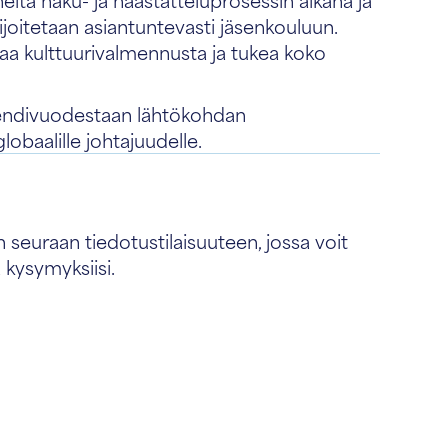
oitetaan asiantuntevasti jäsenkouluun.
aa kulttuurivalmennusta ja tukea koko
tipendivuodestaan lähtökohdan
globaalille johtajuudelle.
 seuraan tiedotustilaisuuteen, jossa voit
 kysymyksiisi.