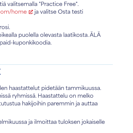
iä valitsemalla "Practice Free".
o.com/home
ja valitse Osta testi
rosi.
ikealla puolella olevasta laatikosta. ÄLÄ
repaid-kuponkikoodia.
t
iden haastattelut pidetään tammikuussa.
nissä ryhmissä. Haastattelu on melko
tutustua hakijoihin paremmin ja auttaa
mikuussa ja ilmoittaa tuloksen jokaiselle