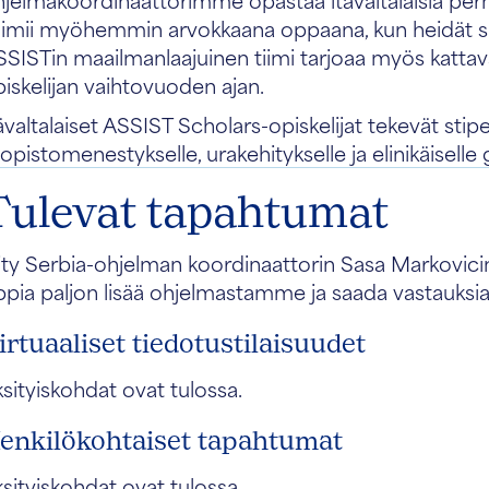
oimii myöhemmin arvokkaana oppaana, kun heidät sij
SSISTin maailmanlaajuinen tiimi tarjoaa myös kattav
iskelijan vaihtovuoden ajan.
ävaltalaiset ASSIST Scholars-opiskelijat tekevät s
iopistomenestykselle, urakehitykselle ja elinikäiselle 
Tulevat tapahtumat
ity Serbia-ohjelman koordinaattorin Sasa Markovicin
pia paljon lisää ohjelmastamme ja saada vastauksia
irtuaaliset tiedotustilaisuudet
sityiskohdat ovat tulossa.
enkilökohtaiset tapahtumat
sityiskohdat ovat tulossa.