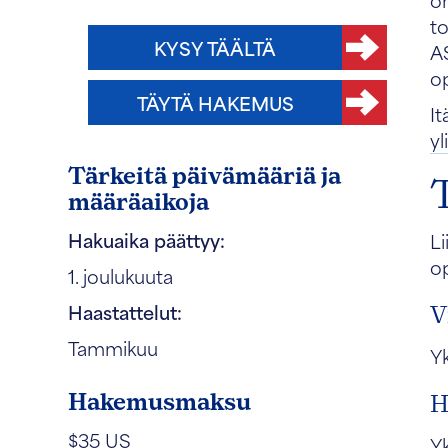
t
KYSY TÄÄLTÄ
A
op
TÄYTÄ HAKEMUS
It
yl
Tärkeitä päivämääriä ja
määräaikoja
Hakuaika päättyy:
Li
op
1. joulukuuta
Haastattelut:
V
Tammikuu
Yk
Hakemusmaksu
H
$35 US
Yk