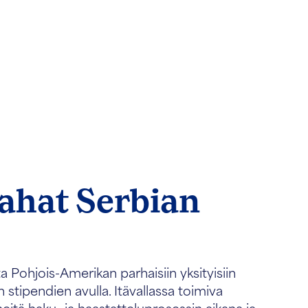
ahat Serbian
ta Pohjois-Amerikan parhaisiin yksityisiin
en stipendien avulla. Itävallassa toimiva
itä haku- ja haastatteluprosessin aikana ja