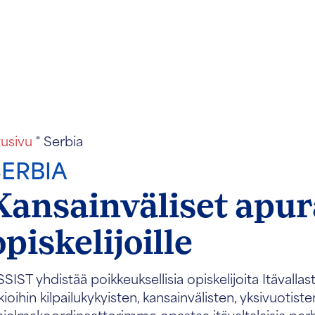
tusivu
"
Serbia
SERBIA
Kansainväliset apur
opiskelijoille
SIST yhdistää poikkeuksellisia opiskelijoita Itävallas
kioihin kilpailukykyisten, kansainvälisten, yksivuotist
jelmakoordinaattorimme opastaa itävaltalaisia perhe