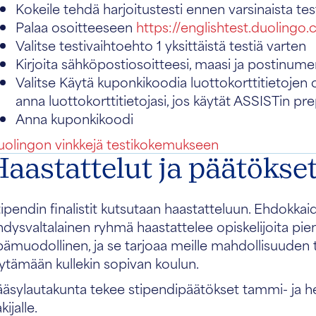
Kokeile tehdä harjoitustesti ennen varsinaista test
Palaa osoitteeseen
https://englishtest.duoling
Valitse testivaihtoehto 1 yksittäistä testiä varten
Kirjoita sähköpostiosoitteesi, maasi ja postinume
Valitse Käytä kuponkikoodia luottokorttitietojen o
anna luottokorttitietojasi, jos käytät ASSISTin p
Anna kuponkikoodi
uolingon vinkkejä testikokemukseen
Haastattelut ja päätökse
ipendin finalistit kutsutaan haastatteluun. Ehdokka
dysvaltalainen ryhmä haastattelee opiskelijoita pie
pämuodollinen, ja se tarjoaa meille mahdollisuuden 
öytämään kullekin sopivan koulun.
äsylautakunta tekee stipendipäätökset tammi- ja hel
kijalle.