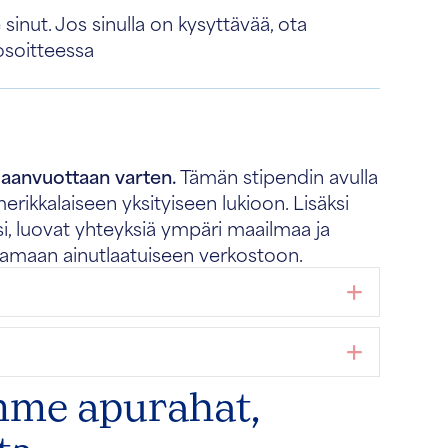
ut. Jos sinulla on kysyttävää, ota
osoitteessa
aanvuottaan varten.
Tämän stipendin avulla
rikkalaiseen yksityiseen lukioon. Lisäksi
iksi, luovat yhteyksiä ympäri maailmaa ja
tamaan ainutlaatuiseen verkostoon.
Laajen
Laajen
me apurahat,