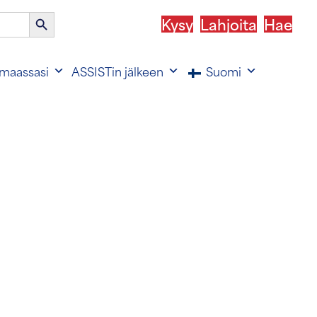
Haku-
Kysy
Lahjoita
Hae
painike
maassasi
ASSISTin jälkeen
Suomi