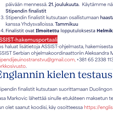
päivään mennessä.
21. joulukuuta.
Käytämme näi
Stipendin finalistit
Stipendin finalistit kutsutaan osallistumaan
haast
kanssa Yhdysvalloissa.
Tammikuu
Finalistit ovat
Ilmoitettu
lopputuloksesta
Helmik
SSIST-hakemusportaali
s haluat lisätietoja ASSIST-ohjelmasta, hakemisesta 
SSIST Serbian ohjelmakoordinaattoriin Aleksandra M
tipendijeuinostranstvu@gmail.com,
+381 65 2338 113
erkkosivusto
.
Englannin kielen testaus
ipendin finalistit kutsutaan suorittamaan Duolingon 
asa Markovic
lähettää sinulle etukäteen maksetun t
n olet saanut koodisi, käy osoitteessa
https://engl