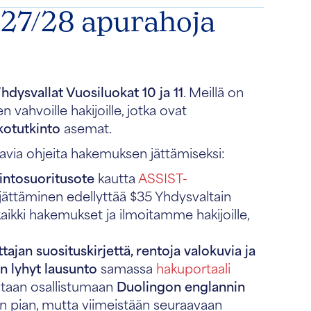
27/28 apurahoja
hdysvallat Vuosiluokat 10 ja 11
. Meillä on
vahvoille hakijoille, jotka ovat
tkotutkinto
asemat.
avia ohjeita hakemuksen jättämiseksi:
intosuoritusote
kautta
ASSIST-
ättäminen edellyttää $35 Yhdysvaltain
kki hakemukset ja ilmoitamme hakijoille,
ajan suosituskirjettä, rentoja valokuvia ja
an lyhyt lausunto
samassa
hakuportaali
tsutaan osallistumaan
Duolingon englannin
n pian, mutta viimeistään seuraavaan