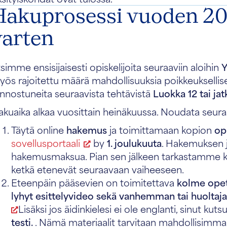
Hakuprosessi vuoden 20
varten
simme ensisijaisesti opiskelijoita seuraaviin aloihin
Y
ös rajoitettu määrä mahdollisuuksia poikkeuksellisen 
innostuneita seuraavista tehtävistä
Luokka 12 tai ja
akuaika alkaa vuosittain heinäkuussa. Noudata seura
Täytä online
hakemus
ja toimittamaan kopion
op
sovellusportaali
by
1. joulukuuta
. Hakemuksen j
hakemusmaksua. Pian sen jälkeen tarkastamme kai
ketkä etenevät seuraavaan vaiheeseen.
Eteenpäin pääsevien on toimitettava
kolme opett
lyhyt esittelyvideo sekä vanhemman tai huoltaj
Lisäksi jos äidinkielesi ei ole englanti, sinut ku
testi.
. Nämä materiaalit tarvitaan mahdollisimma