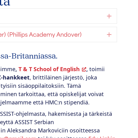
ta
Laajen
r) (Phillips Academy Andover)
Laajen
sa-Britanniassa.
animme
,
T & T School of English
,
toimii
-hankkeet
, brittiläinen järjestö, joka
tyisiin sisäoppilaitoksiin. Tämä
minen tarkoittaa, että opiskelijat voivat
jelmaamme että HMC:n stipendiä.
 ASSIST-ohjelmasta, hakemisesta ja tärkeistä
teyttä ASSIST Serbian
in Aleksandra Markoviciin osoitteessa