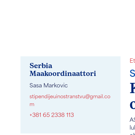
E
Serbia
Maakoordinaattori
Sasa Markovic
stipendijeuinostranstvu@gmail.co
m
+381 65 2338 113
AS
lu
oh