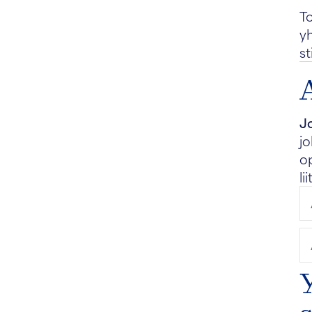
T
y
s
J
jo
op
l