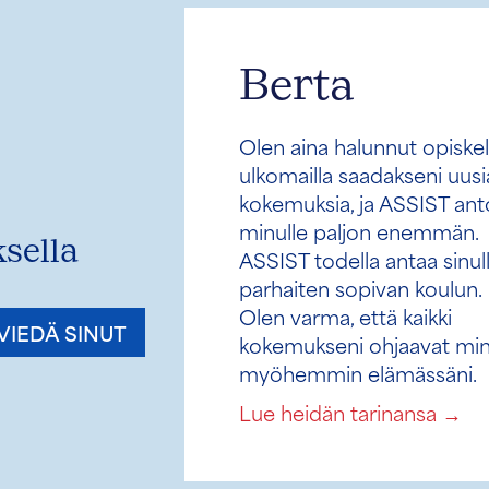
Berta
Olen aina halunnut opiskella
ulkomailla saadakseni uusia
kokemuksia, ja ASSIST antoi
minulle paljon enemmän.
ASSIST todella antaa sinulle
parhaiten sopivan koulun.
sella
Olen varma, että kaikki
kokemukseni ohjaavat minua
myöhemmin elämässäni.
 VIEDÄ SINUT
Bertasta
Lue heidän tarinansa →