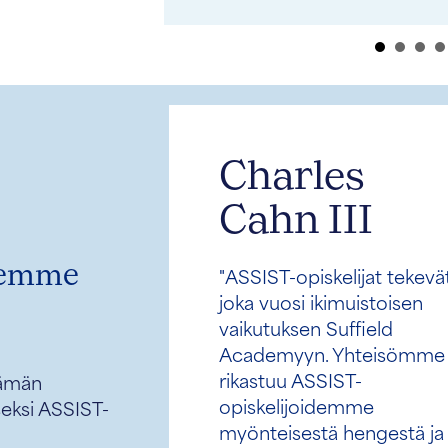
vaikutusvaltaisimmaksi
vän
naiseksi. Mukana BBC:n
vuoden 2020 maailman
vaikutusvaltaisimpien nais
luettelossa Rajon perustaja
Hope for Somaliland
Community -yhteisön
perustaja Solace For
Somaliland Girls -säätiön
perustaja ...
Uba
Lue heidän tarinansa →