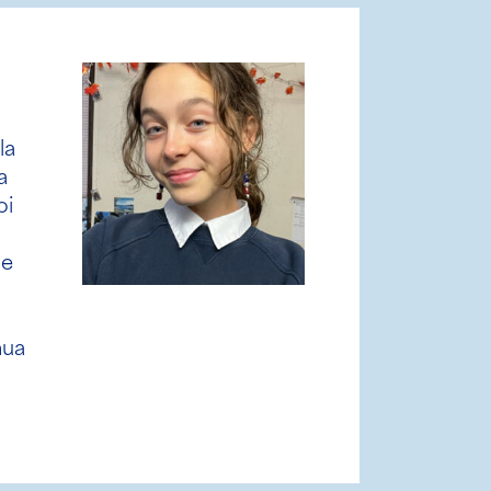
Caesar
"Miksi siis ASSIST? Tämä
vuosi on tähän mennessä
ollut yksi elämäni parhaist
vuosista. Olen kokenut
uuden kulttuurin, uusia
perinteitä ja tavannut niin
monia uusia ystäviä. Tämä
olisi ollut mahdollista ilma
ASSISTia. ASSIST yhdisti
minut yhteen Yhdysvaltoj
hienoimpiin akateemisiin
oppilaitoksiin. Täällä Salis
Schoolissa...