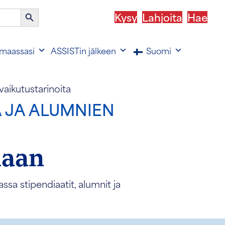
Haku-
Kysy
Lahjoita
Hae
painike
maassasi
ASSISTin jälkeen
Suomi
vaikutustarinoita
A JA ALUMNIEN
laan
a stipendiaatit, alumnit ja