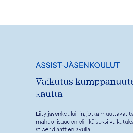
edistävät muutosta hy
hyväksi.