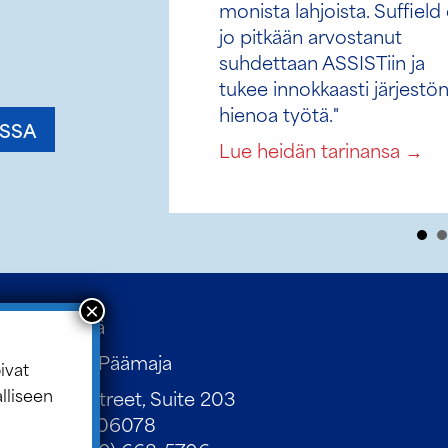
Charles
Cahn III
temme
"ASSIST-opiskelijat tekevät
joka vuosi ikimuistoisen
vaikutuksen Suffield
Academyyn. Yhteisömme
rikastuu ASSIST-
tämän
opiskelijoidemme
seksi ASSIST-
myönteisestä hengestä ja
monista lahjoista. Suffield on
jo pitkään arvostanut
suhdettaan ASSISTiin ja
tukee innokkaasti järjestön
ivat
hienoa työtä."
alliseen
NSSA
Charles Cahn III:sta
Lue heidän tarinansa →