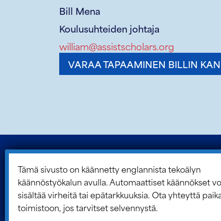
ASSIST-JÄSENKOULUT
Vaikutus kumppanuu
kautta
Liity jäsenkouluihin, jotka muuttavat 
mahdollisuuden elinikäiseksi vaikutuk
stipendiaattien avulla.
Bill Mena
Koulusuhteiden johtaja
Tämä sivusto on käännetty englannista tekoälyn
käännöstyökalun avulla. Automaattiset käännökset vo
william@assistscholars.org
sisältää virheitä tai epätarkkuuksia. Ota yhteyttä paik
VARAA TAPAAMINEN BILLIN KA
toimistoon, jos tarvitset selvennystä.