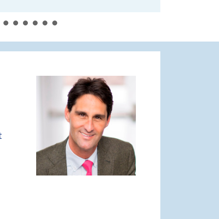
ten
:
h Alista