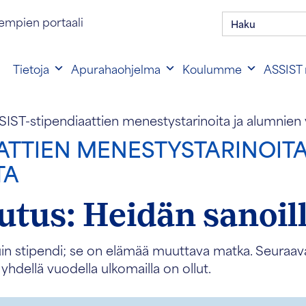
Hae:
en portaalin kirjautuminen
empien portaali
Tietoja
Apurahaohjelma
Koulumme
ASSIST 
IST-stipendiaattien menestystarinoita ja alumnien 
AATTIEN MENESTYSTARINOIT
TA
tus: Heidän sanoil
tipendi; se on elämää muuttava matka. Seuraavass
 yhdellä vuodella ulkomailla on ollut.