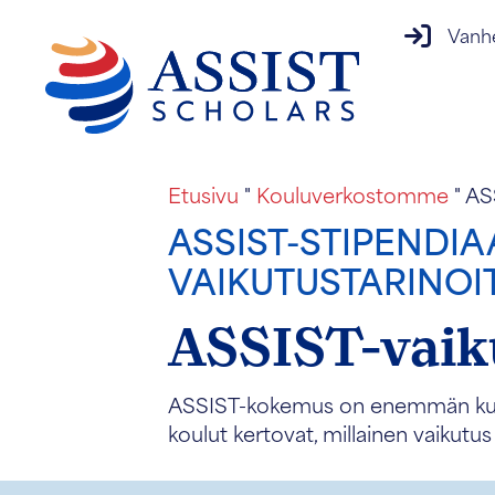
vanhempi
Vanh
Etusivu
"
Kouluverkostomme
"
ASS
ASSIST-STIPENDI
VAIKUTUSTARINOI
ASSIST-vaiku
ASSIST-kokemus on enemmän kuin s
koulut kertovat, millainen vaikutus