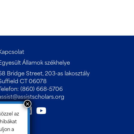
Kapcsolat
Egyesült Államok székhelye
68 Bridge Street, 203-as lakosztály
Suffield CT 06078
Telefon: (860) 668-5706
assist@assistscholars.org
közzel az
hibákat
ljon a