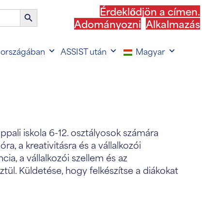
Érdeklődjön a címen.
Keresés
Adományozni
Alkalmazás
gomb
 országában
ASSIST után
Magyar
pali iskola 6-12. osztályosok számára
a, a kreativitásra és a vállalkozói
cia, a vállalkozói szellem és az
ül. Küldetése, hogy felkészítse a diákokat