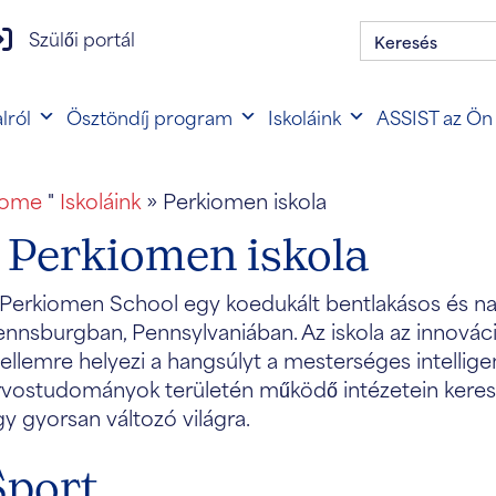
Keresés:
zülői portál bejelentkezés
Szülői portál
lról
Ösztöndíj program
Iskoláink
ASSIST az Ön
ome
"
Iskoláink
» Perkiomen iskola
Perkiomen iskola
 Perkiomen School egy koedukált bentlakásos és nap
nnsburgban, Pennsylvaniában. Az iskola az innovációr
ellemre helyezi a hangsúlyt a mesterséges intelligen
rvostudományok területén működő intézetein kereszt
y gyorsan változó világra.
Sport