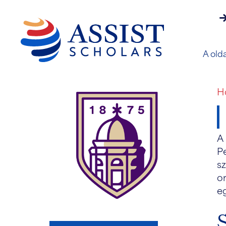
s
A olda
H
A
Pe
sz
o
eg