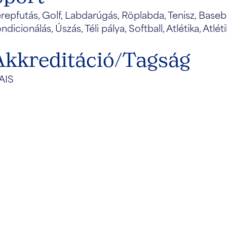
repfutás, Golf, Labdarúgás, Röplabda, Tenisz, Baseba
ndicionálás, Úszás, Téli pálya, Softball, Atlétika, Atlét
Akkreditáció/Tagság
AIS