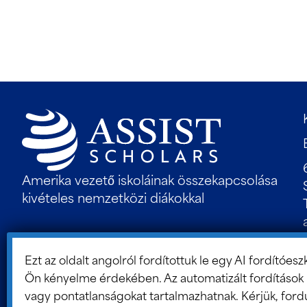
Amerika vezető iskoláinak összekapcsolása
kivételes nemzetközi diákokkal
Ezt az oldalt angolról fordítottuk le egy AI fordítóesz
Ön kényelme érdekében. Az automatizált fordítások 
vagy pontatlanságokat tartalmazhatnak. Kérjük, fordu