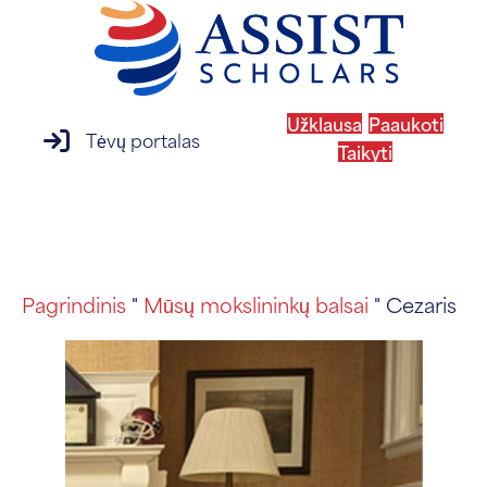
Užklausa
Paaukoti
prisijungimas prie tėvų portalo
Tėvų portalas
Taikyti
MENIU
Pagrindinis
"
Mūsų mokslininkų balsai
" Cezaris