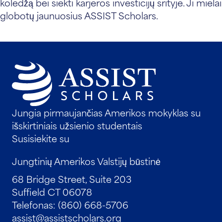
koledžą bei siekti karjeros investicijų srityje. Ji mielai
globotų jaunuosius ASSIST Scholars.
Jungia pirmaujančias Amerikos mokyklas su
išskirtiniais užsienio studentais
Susisiekite su
Jungtinių Amerikos Valstijų būstinė
68 Bridge Street, Suite 203
Suffield CT 06078
Telefonas: (860) 668-5706
assist@assistscholars.org