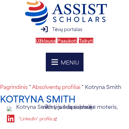
prisijungimas prie tėvų portalo
Tėvų portalas
Užklausa
Paaukoti
Taikyti
MENIU
Pagrindinis
"
Absolventų profiliai
" Kotryna Smith
KOTRYNA SMITH
Ikona "Linked In
"LinkedIn" profilis