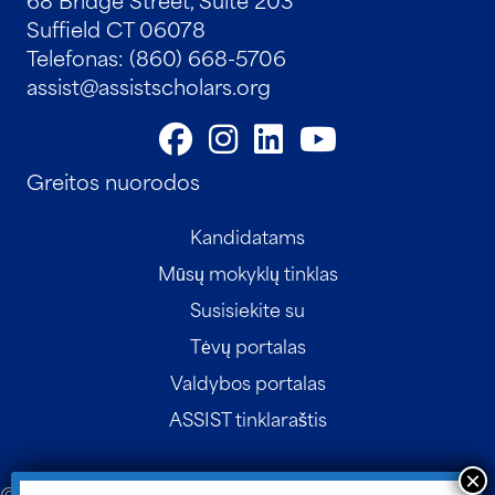
Suffield CT 06078
Telefonas: (860) 668-5706
assist@assistscholars.org
Greitos nuorodos
Kandidatams
Mūsų mokyklų tinklas
Susisiekite su
Tėvų portalas
Valdybos portalas
ASSIST tinklaraštis
© 2026 ASSIST Scholars. Svetainės dizainas ir