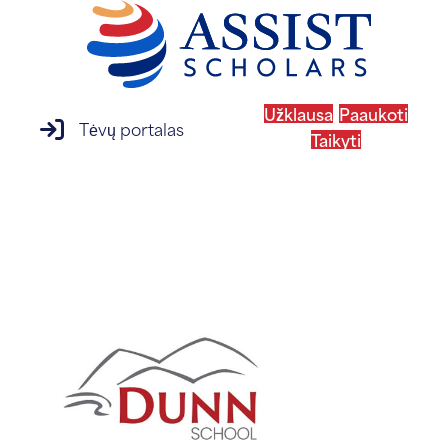
Užklausa
Paaukoti
prisijungimas prie tėvų portalo
Tėvų portalas
Taikyti
MENIU