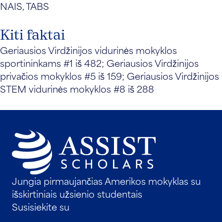
NAIS, TABS
Kiti faktai
Geriausios Virdžinijos vidurinės mokyklos
sportininkams #1 iš 482; Geriausios Virdžinijos
privačios mokyklos #5 iš 159; Geriausios Virdžinijos
STEM vidurinės mokyklos #8 iš 288
Jungia pirmaujančias Amerikos mokyklas su
išskirtiniais užsienio studentais
Susisiekite su