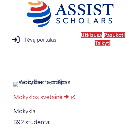
Užklausa
Paaukoti
prisijungimas prie tėvų portalo
Tėvų portalas
Taikyti
MENIU
Mokyklos svetainė
Mokykla
392 studentai