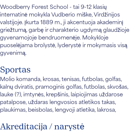
Woodberry Forest School - tai 9-12 klasių
internatinė mokykla Vudberio miške, Virdžinijos
valstijoje. Įkurta 1889 m., ji akcentuoja akademinį
griežtumą, garbę ir charakterio ugdymą glaudžioje
gyvenamojoje bendruomenėje. Mokykloje
puoselėjama brolystė, lyderystė ir mokymasis visą
gyvenimą.
Sportas
Molio komanda, krosas, tenisas, futbolas, golfas,
kalnų dviratis, pramoginis golfas, futbolas, skvošas,
lauke (?), imtynės, krepšinis, laipiojimas uždarose
patalpose, uždaras lengvosios atletikos takas,
plaukimas, beisbolas, lengvoji atletika, lakrosa,
Akreditacija / narystė