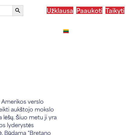
Paieškos
Užklausa
Paaukoti
Taikyti
mygtukas
sų šalyje
Po ASSIST
Lietuvių kalba
ų Amerikos verslo
teikti aukštojo mokslo
 lėšų. Šiuo metu ji yra
os lyderystės
nkė. Būdama "Bretano