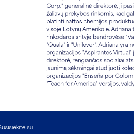
Corp." generalinė direktorė, ji pa
žaliavų prekybos rinkomis, kad gal
platinti naftos chemijos produktu
visoje Lotynų Amerikoje. Adriana 
rinkodaros srityje bendrovėse "Va
"Quala" ir "Unilever". Adriana yra 
organizacijos "Aspirantes Virtual" į
direktorė, rengiančios socialiai at
jaunimą sėkmingai studijuoti koled
organizacijos "Enseña por Colomb
"Teach for America" versijos, vald
Susisiekite su