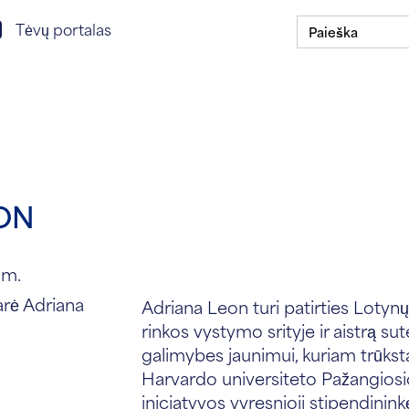
Ieškoti:
isijungimas prie tėvų portalo
Tėvų portalas
Stipendijų programa
Mūsų mokyklos
ASSIST jū
ON
 m.
Adriana Leon turi patirties Lotyn
rinkos vystymo srityje ir aistrą su
galimybes jaunimui, kuriam trūksta
Harvardo universiteto Pažangiosi
iniciatyvos vyresnioji stipendini