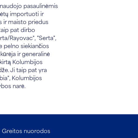
sinaudojo pasaulinėmis
ėtų importuoti ir
s ir maisto priedus
taip pat dirbo
rta/Rayovac", "Serta",
ne pelno siekiančios
kūrėja ir generalinė
skirtą Kolumbijos
že. Ji taip pat yra
ia", Kolumbijos
ybos narė.
Greitos nuorodos