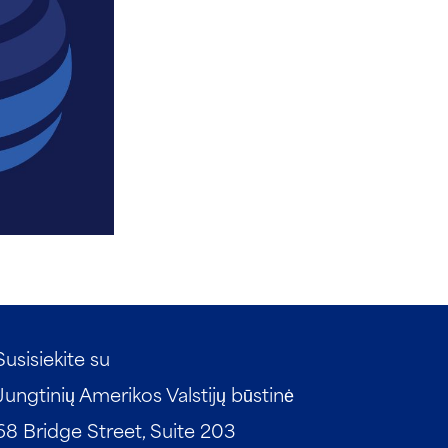
Susisiekite su
Jungtinių Amerikos Valstijų būstinė
68 Bridge Street, Suite 203