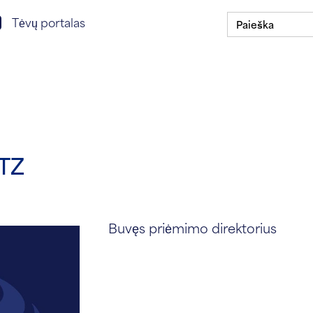
Ieškoti:
isijungimas prie tėvų portalo
Tėvų portalas
Stipendijų programa
Mūsų mokyklos
ASSIST jū
TZ
Buvęs priėmimo direktorius