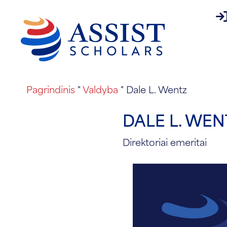
pr
Apie
Pagrindinis
"
Valdyba
"
Dale L. Wentz
DALE L. WEN
Direktoriai emeritai