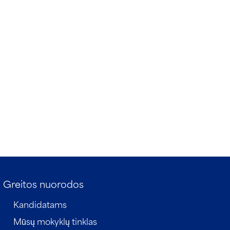
Greitos nuorodos
Kandidatams
Mūsų mokyklų tinklas