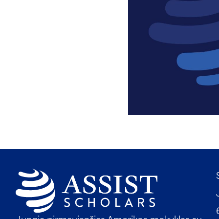
Jungia pirmaujančias Amerikos mokyklas su