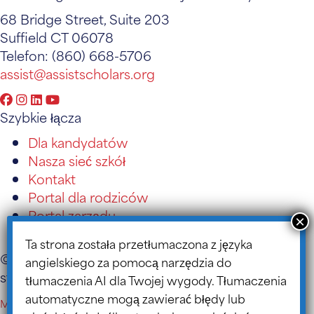
68 Bridge Street, Suite 203
Suffield CT 06078
Telefon: (860) 668-5706
assist@assistscholars.org
Szybkie łącza
Dla kandydatów
Nasza sieć szkół
Kontakt
Portal dla rodziców
Portal zarządu
Blog ASSIST
Ta strona została przetłumaczona z języka
© 2026 ASSIST Scholars. Projekt i wykonanie
angielskiego za pomocą narzędzia do
strony internetowej:
Design TLC
.
tłumaczenia AI dla Twojej wygody. Tłumaczenia
automatyczne mogą zawierać błędy lub
Mapa witryny