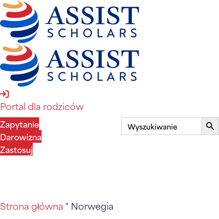
logowanie do portalu rodzica
Portal dla rodziców
Wyszukaj:
Prz
Zapytanie
wys
Darowizna
Zastosuj
MENU
MENU
Strona główna
"
Norwegia