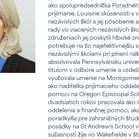
ako spolupredsedníčka Poradnéh
prijímanie. Louisine skúsenosti 
nezávislých škôl a jej pôsobenie 
rady vo viacerých nezávislých šk
združeniach jej poskytli hlboké zn
potrebuje na čo najefektívnejšiu 
nezávislými školami pri plnení ná
absolvovala Pennsylvánsku univer
titulom v odbore umenie a vzdel
vyučovala umenie na Montgomery
ako riaditeľka prijímacieho oddele
pomoci na Oregon Episcopal Sc
dvadsiatich rokov pracovala ako r
oddelenia a finančnej pomoci, a
poradkyňa pre zahraničných štud
posádky na St Andrew's School v
súčasnosti žije vo Wakefielde v št