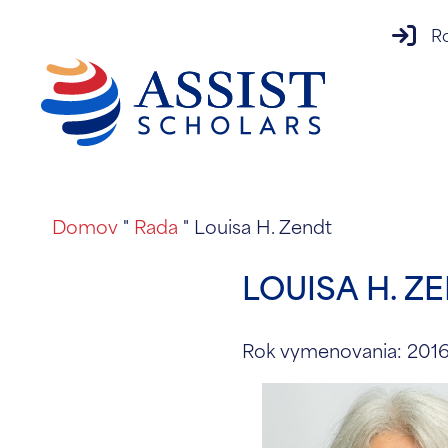
prihlá
Ro
Domov
"
Rada
"
Louisa H. Zendt
LOUISA H. Z
Rok vymenovania: 201