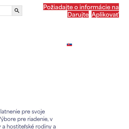
Požiadajte o informácie na
Tlačidlo
Darujte
Aplikovať
vyhľadávania
ASSIST vo vašej krajine
Po službe ASSIST
Slovenčina
latnenie pre svoje
ýbore pre riadenie, v
a hostiteľské rodiny a