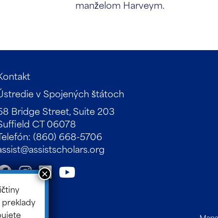
manželom Harveym.
Kontakt
Ústredie v Spojených štátoch
68 Bridge Street, Suite 203
Suffield CT 06078
Telefón: (860) 668-5706
assist@assistscholars.org
ičtiny
 preklady
bujete
Mapa