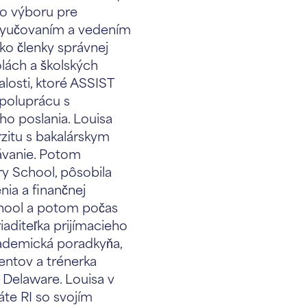
o výboru pre
s vyučovaním a vedením
ako členky správnej
olách a školských
alosti, ktoré ASSIST
spoluprácu s
šho poslania. Louisa
zitu s bakalárskym
ávanie. Potom
 School, pôsobila
nia a finančnej
hool a potom počas
iaditeľka prijímacieho
kademická poradkyňa,
entov a trénerka
 Delaware. Louisa v
áte RI so svojím