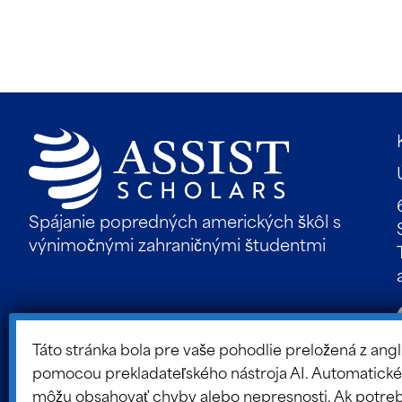
Spájanie popredných amerických škôl s
výnimočnými zahraničnými študentmi
Táto stránka bola pre vaše pohodlie preložená z angl
pomocou prekladateľského nástroja AI. Automatické
môžu obsahovať chyby alebo nepresnosti. Ak potre