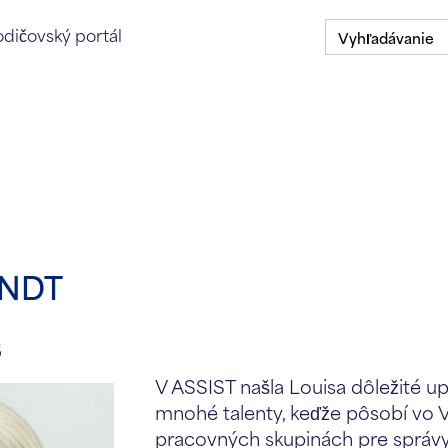
Hľadať:
senie na rodičovský portál
dičovský portál
O stránke
Štipendijný program
Naše školy
ENDT
6
V ASSIST našla Louisa dôležité up
mnohé talenty, keďže pôsobí vo V
pracovných skupinách pre správy 