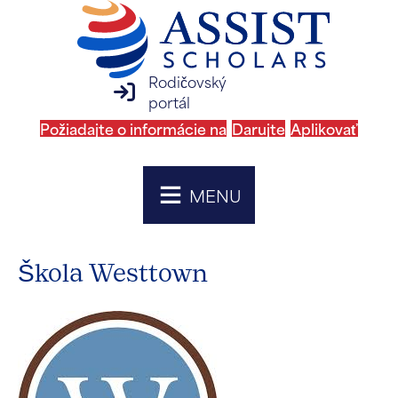
Rodičovský
prihlásenie na rodičovský portál
portál
Požiadajte o informácie na
Darujte
Aplikovať
MENU
Škola Westtown