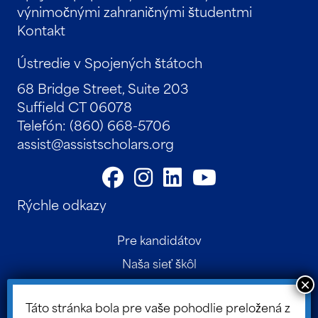
výnimočnými zahraničnými študentmi
Kontakt
Ústredie v Spojených štátoch
68 Bridge Street, Suite 203
Suffield CT 06078
Telefón: (860) 668-5706
assist@assistscholars.org
Rýchle odkazy
Pre kandidátov
Naša sieť škôl
Kontakt
Táto stránka bola pre vaše pohodlie preložená z
Rodičovský portál