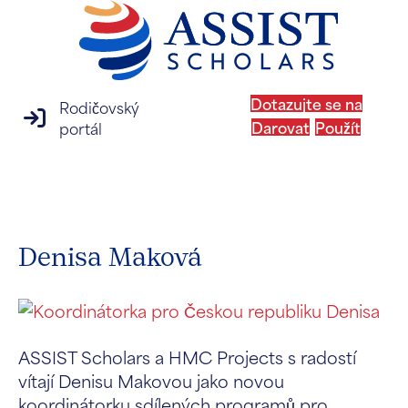
Dotazujte se na
Rodičovský
přihlášení na rodičovský portál
Darovat
Použít
portál
MENU
Denisa Maková
ASSIST Scholars a HMC Projects s radostí
vítají Denisu Makovou jako novou
koordinátorku sdílených programů pro