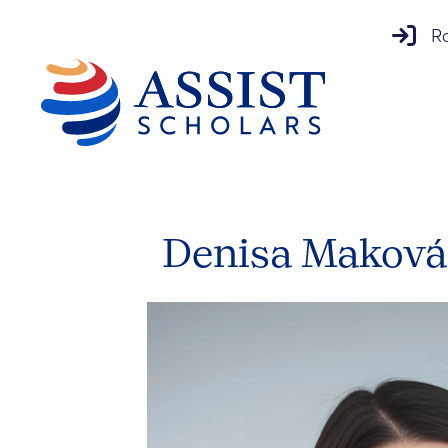
prihlá
Ro
Denisa Maková