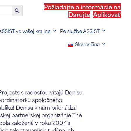
Požiadajte o informácie na
Tlačidlo
Darujte
Aplikovať
vyhľadávania
ASSIST vo vašej krajine
Po službe ASSIST
Slovenčina
ojects s radosťou vítajú Denisu
ordinátorku spoločného
bliku! Denisa k nám prichádza
skej partnerskej organizácie The
bola založená v roku 2007 s
ch talentovaných ľudí na ich