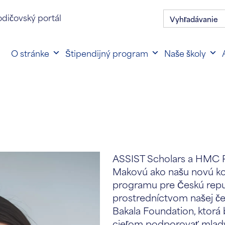
Hľadať:
senie na rodičovský portál
dičovský portál
O stránke
Štipendijný program
Naše školy
ASSIST Scholars a HMC Pr
Makovú ako našu novú ko
programu pre Českú repu
prostredníctvom našej če
Bakala Foundation, ktorá 
cieľom podporovať mladý