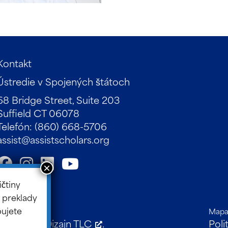
Kontakt
Ústredie v Spojených štátoch
68 Bridge Street, Suite 203
Suffield CT 06078
Telefón: (860) 668-5706
assist@assistscholars.org
ičtiny
 preklady
bujete
Mapa
j stránky:
Dizajn TLC
.
Poli