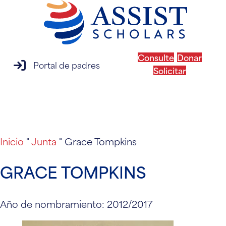
Consulte
Donar
acceso al portal de padres
Portal de padres
Solicitar
MENÚ
Inicio
"
Junta
"
Grace Tompkins
GRACE TOMPKINS
Año de nombramiento: 2012/2017