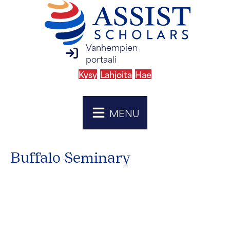
Vanhempien
vanhempien portaalin kirjautuminen
portaali
Kysy
Lahjoita
Hae
MENU
Buffalo Seminary