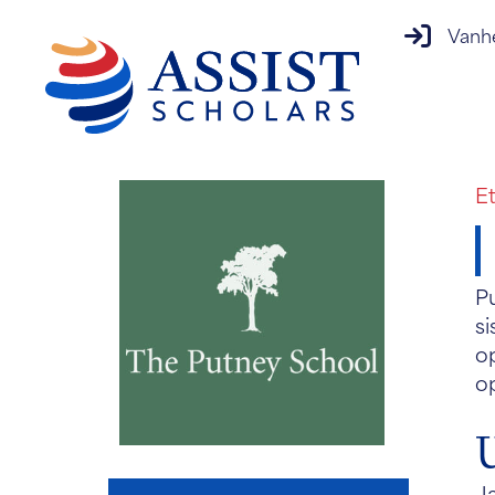
vanhempi
Vanh
E
Pu
si
op
op
Ja