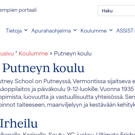
Hae:
en portaalin kirjautuminen
empien portaali
Tietoja
Apurahaohjelma
Koulumme
ASSIST 
tusivu
"
Koulumme
» Putneyn koulu
Putneyn koulu
tney School on Putneyssä, Vermontissa sijaitseva ed
säoppilaitos ja päiväkoulu 9-12-luokille. Vuonna 193
pimista, luovuutta ja vastuullisuutta yhteisössä. S
innot taiteeseen, maanviljelyyn ja kestävään kehity
Urheilu
lkapallo, Koripallo, Soutu, XC-juoksu, Ultimate Frisbee