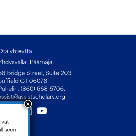
Ota yhteyttä
Yhdysvallat Päämaja
68 Bridge Street, Suite 203
Suffield CT 06078
Puhelin: (860) 668-5706.
assist@assistscholars.org
ivat
alliseen