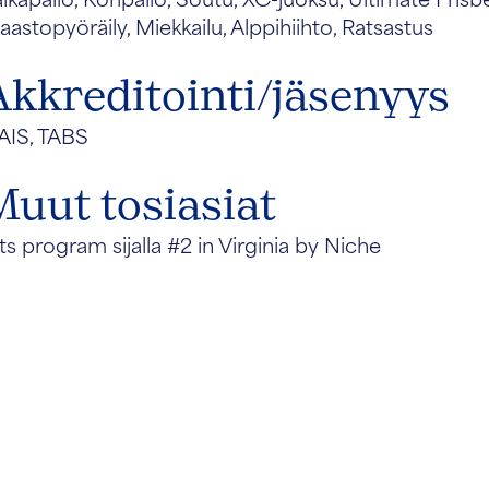
astopyöräily, Miekkailu, Alppihiihto, Ratsastus
Akkreditointi/jäsenyys
AIS, TABS
Muut tosiasiat
ts program sijalla #2 in Virginia by Niche