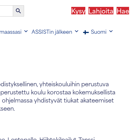
Haku-
Kysy
Lahjoita
Hae
painike
maassasi
ASSISTin jälkeen
Suomi
istyksellinen, yhteiskouluihin perustuva
5 perustettu koulu korostaa kokemuksellista
en ohjelmassa yhdistyvät tiukat akateemiset
kseen.
, Lentopallo, Hiihtokilpailut, Tanssi,