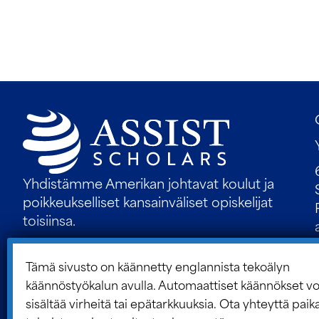
Yhdistämme Amerikan johtavat koulut ja
poikkeukselliset kansainväliset opiskelijat
toisiinsa.
Tämä sivusto on käännetty englannista tekoälyn
käännöstyökalun avulla. Automaattiset käännökset vo
sisältää virheitä tai epätarkkuuksia. Ota yhteyttä paik