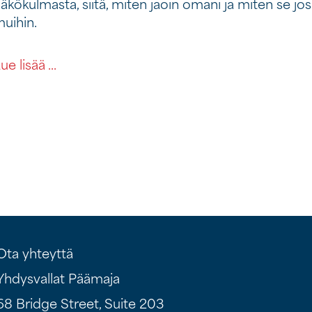
äkökulmasta, siitä, miten jaoin omani ja miten se j
uihin.
tästä opiskelijasta
ue lisää ...
Ota yhteyttä
Yhdysvallat Päämaja
68 Bridge Street, Suite 203