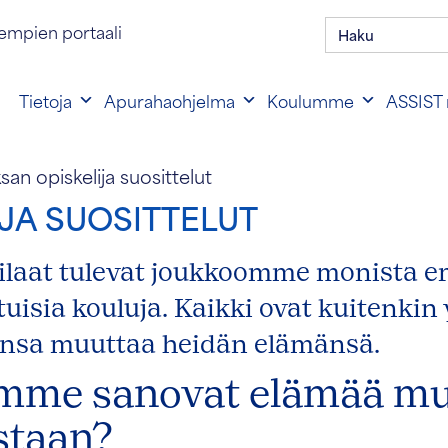
Hae:
en portaalin kirjautuminen
empien portaali
Tietoja
Apurahaohjelma
Koulumme
ASSIST 
san opiskelija suosittelut
JA SUOSITTELUT
laat tulevat joukkoomme monista eri
isia kouluja. Kaikki ovat kuitenkin y
nsa muuttaa heidän elämänsä.
jamme sanovat elämää m
staan?