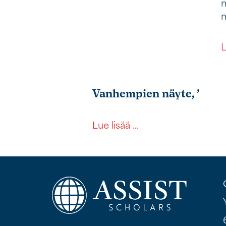
n
m
L
Vanhempien näyte, ’
tästä opiskelijasta
Lue lisää ...