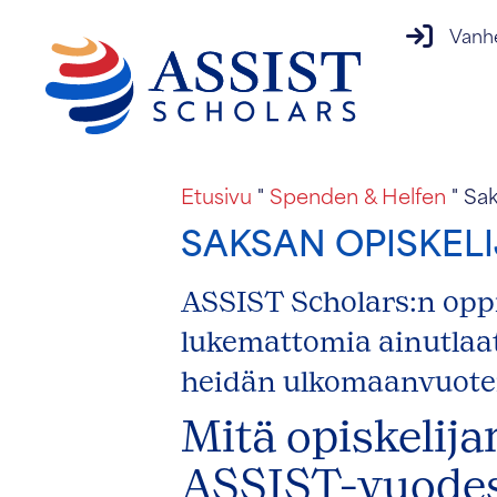
vanhempi
Vanh
Etusivu
"
Spenden & Helfen
"
Sak
SAKSAN OPISKELI
ASSIST Scholars:n oppi
lukemattomia ainutlaatu
heidän ulkomaanvuote
Mitä opiskeli
ASSIST-vuode