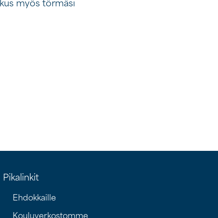
oskus myös törmäsi
Pikalinkit
Ehdokkaille
Kouluverkostomme