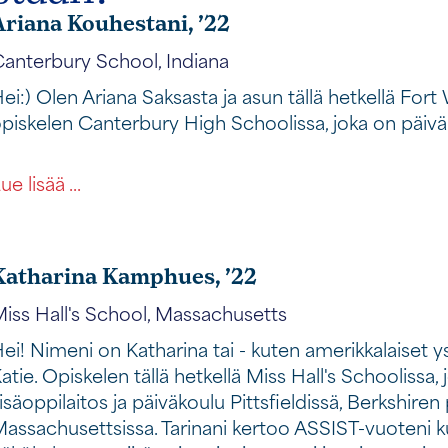
Ariana Kouhestani, ’22
anterbury School, Indiana
ei:) Olen Ariana Saksasta ja asun tällä hetkellä Fort
piskelen Canterbury High Schoolissa, joka on päivä
tästä opiskelijasta
ue lisää ...
Katharina Kamphues, ’22
iss Hall's School, Massachusetts
ei! Nimeni on Katharina tai - kuten amerikkalaiset y
atie. Opiskelen tällä hetkellä Miss Hall's Schoolissa,
isäoppilaitos ja päiväkoulu Pittsfieldissä, Berkshiren
assachusettsissa. Tarinani kertoo ASSIST-vuoteni ku