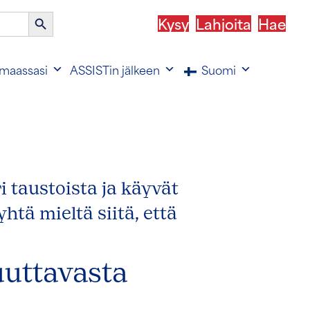
Haku-
Kysy
Lahjoita
Hae
painike
maassasi
ASSISTin jälkeen
Suomi
 taustoista ja käyvät
htä mieltä siitä, että
uuttavasta