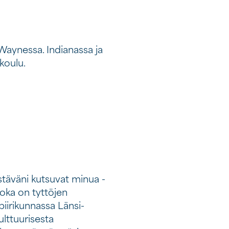
 Waynessa. Indianassa ja
koulu.
stäväni kutsuvat minua -
 joka on tyttöjen
 piirikunnassa Länsi-
lttuurisesta