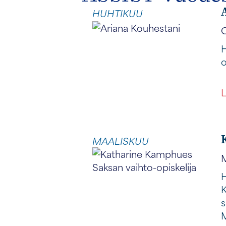
HUHTIKUU
C
H
o
L
MAALISKUU
M
H
K
s
M