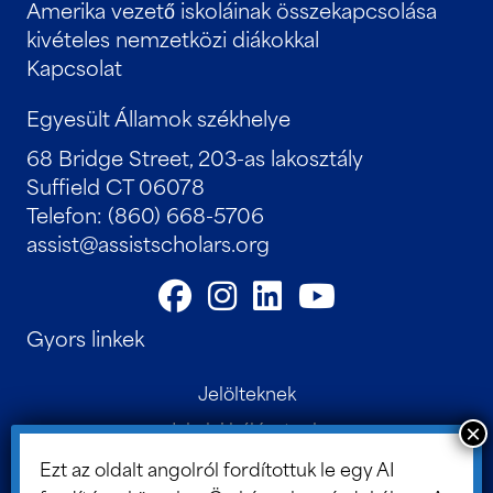
Amerika vezető iskoláinak összekapcsolása
kivételes nemzetközi diákokkal
Kapcsolat
Egyesült Államok székhelye
68 Bridge Street, 203-as lakosztály
Suffield CT 06078
Telefon: (860) 668-5706
assist@assistscholars.org
Gyors linkek
Jelölteknek
Iskolai hálózatunk
Kapcsolat
Ezt az oldalt angolról fordítottuk le egy AI