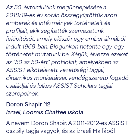
Az 50. évfordulónk megünneplésére a
2018/19-es év során összegyűjtöttük azon
emberek és intézmények történeteit és
profiljait, akik segítették szervezetünk
felépítését, amely először egy ember álmából
indult 1968-ban. Blogunkon hetente egy-egy
történetet mutatunk be. Kérjük, élvezze ezeket
az "50 az 50-ért" profilokat, amelyekben az
ASSIST elkötelezett vezetőségi tagjai,
dinamikus munkatársai, vendégszerető fogadó
családjai és lelkes ASSIST Scholars tagjai
szerepelnek.
Doron Shapir ’12
Izrael, Loomis Chaffee iskola
A nevem Doron Shapir. A 2011-2012-es ASSIST
osztály tagja vagyok, és az izraeli Haifából