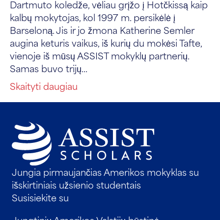
Dartmuto koledže, vėliau grįžo į Hotčkissą kaip
kalbų mokytojas, kol 1997 m. persikėlė į
Barseloną. Jis ir jo žmona Katherine Semler
augina keturis vaikus, iš kurių du mokėsi Tafte,
vienoje iš mūsų ASSIST mokyklų partnerių.
Samas buvo trijų...
Skaityti daugiau
Jungia pirmaujančias Amerikos mokyklas su
išskirtiniais užsienio studentais
Susisiekite su
Jungtinių Amerikos Valstijų būstinė