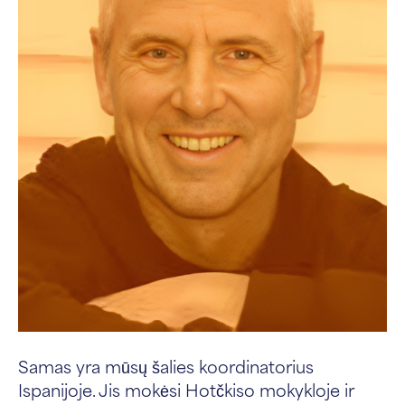
Samas yra mūsų šalies koordinatorius
Ispanijoje. Jis mokėsi Hotčkiso mokykloje ir