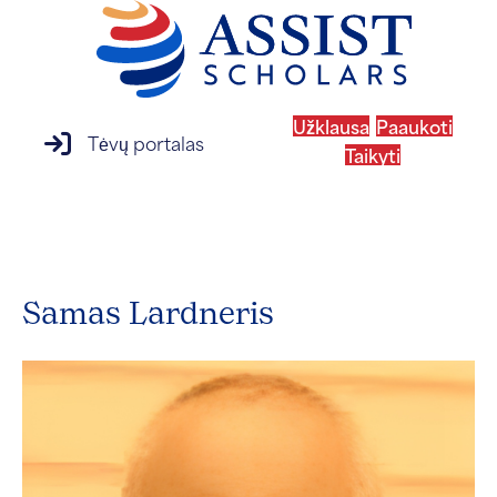
Užklausa
Paaukoti
prisijungimas prie tėvų portalo
Tėvų portalas
Taikyti
MENIU
Samas Lardneris