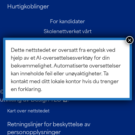
Hurtigkoblinger
For kandidater
Skolenettverket vårt
Kontakt
Dette nettstedet er oversatt fra engelsk ved
Foreldreportalen
hjelp av et AI-oversettelsesverktøy for din
Styreportal
bekvemmelighet. Automatiserte oversettelser
ASSIST-bloggen
kan inneholde feil eller unøyaktigheter. Ta
kontakt med ditt lokale kontor hvis du trenger
en forklaring.
© 2026 ASSIST Scholars. Nettstedsdesign og
utvikling av
Design TLC
.
Kart over nettstedet
Retningslinjer for beskyttelse av
personopplysninger