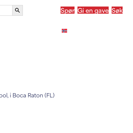
Søkeknapp
Spør
Gi en gave
Søk
t land
Etter ASSIST
Norsk bokmål
ol, i Boca Raton (FL)