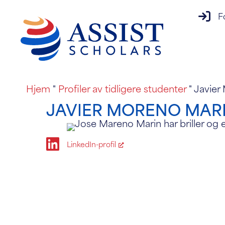
innlo
F
Hjem
"
Profiler av tidligere studenter
" Javier
JAVIER MORENO MAR
Lenket inn-ikon
LinkedIn-profil