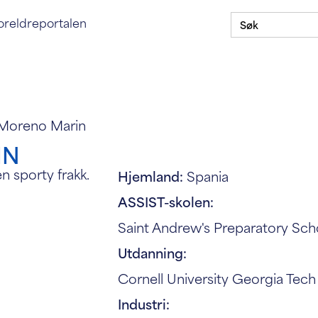
Søk
gging på foreldreportalen
oreldreportalen
etter:
Om
Stipendprogram
Skolene våre
ASSIST i dit
 Moreno Marin
IN
Hjemland:
Spania
ASSIST-skolen:
Saint Andrew's Preparatory Scho
Utdanning:
Cornell University Georgia Tech
Industri: