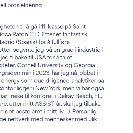
ell prosjektering
eten til å gå i 11. klasse på Saint
ca Raton (FL). Etter et fantastisk
Madrid (Spania) for å fullføre
tter begynte jeg på en grad i industriell
eg tilbake til USA for å ta et
iteter, Cornell University og Georgia
ergraden min i 2023, har jeg nå jobbet i
energy som due diligence-analytiker på
ntor ligger i New York, men vi har også
nart reise til kontoret i Delray Beach, FL,
re, etter mitt ASSIST-år, skal jeg tilbake
te det beste året i mitt liv : ). Personlig
, bygge nettverk med mennesker med ulik