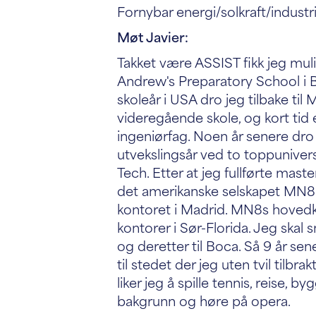
Fornybar energi/solkraft/industri
Møt Javier:
Takket være ASSIST fikk jeg muligh
Andrew's Preparatory School i Bo
skoleår i USA dro jeg tilbake til 
videregående skole, og kort tid e
ingeniørfag. Noen år senere dro j
utvekslingsår ved to toppunivers
Tech. Etter at jeg fullførte mast
det amerikanske selskapet MN8 
kontoret i Madrid. MN8s hovedko
kontorer i Sør-Florida. Jeg skal s
og deretter til Boca. Så 9 år sene
til stedet der jeg uten tvil tilbrak
liker jeg å spille tennis, reise
bakgrunn og høre på opera.