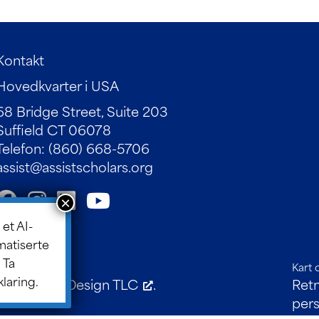
Kontakt
Hovedkvarter i USA
68 Bridge Street, Suite 203
Suffield CT 06078
Telefon: (860) 668-5706
assist@assistscholars.org
 et AI-
matiserte
 Ta
Kart 
klaring.
tvikling av
Design TLC
.
Retn
per