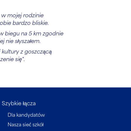
 w mojej rodzinie
obie bardzo bliskie.
w biegu na 5 km zgodnie
ej nie słyszałem.
 kultury z goszczącą
nie się".
Szybkie łącza
Dla kandydatów
Nasza sieć szkół