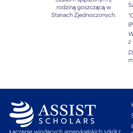
S
"
g
W
z
D
m
Łączenie wiodących amerykańskich szkół z