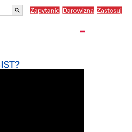
Przycisk
Zapytanie
Darowizna
Zastosuj
wyszukiwania
T w Twoim kraju
Po ASSIST
Polski
IST?