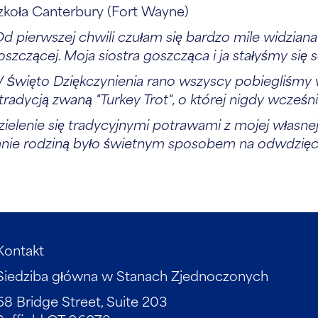
zkoła Canterbury (Fort Wayne)
Od pierwszej chwili czułam się bardzo mile widziana
oszczącej. Moja siostra goszcząca i ja stałyśmy się s
 Święto Dziękczynienia rano wszyscy pobiegliśmy 
 tradycją zwaną "Turkey Trot", o której nigdy wcześni
zielenie się tradycyjnymi potrawami z mojej własnej
nie rodziną było świetnym sposobem na odwdzięcze
Kontakt
Siedziba główna w Stanach Zjednoczonych
68 Bridge Street, Suite 203