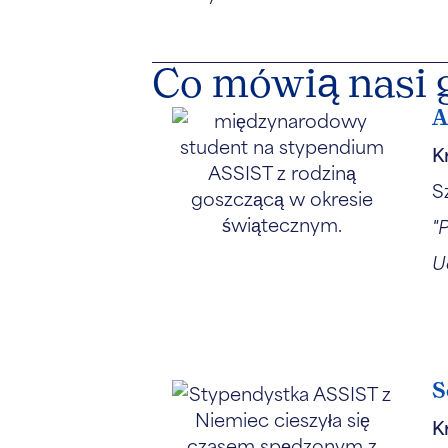
Co mówią nasi 
A
K
S
"
U
S
K