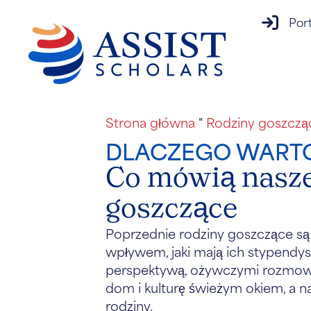
logowan
Por
Strona główna
"
Rodziny goszczą
DLACZEGO WARTO
Co mówią nasze
goszczące
Poprzednie rodziny goszczące s
wpływem, jaki mają ich stypendys
perspektywą, ożywczymi rozmowa
dom i kulturę świeżym okiem, a n
rodziny.