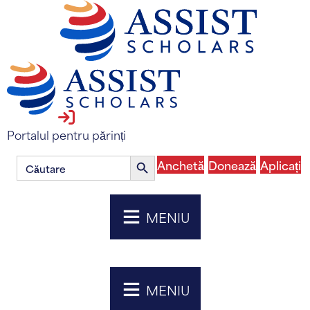
conectare la portalul pentru părinți
Portalul pentru părinți
Căutare:
Butonul
Anchetă
Donează
Aplicați
de
căutare
MENIU
MENIU