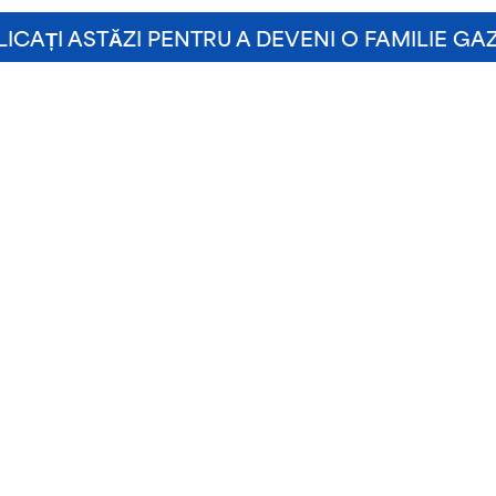
LICAȚI ASTĂZI PENTRU A DEVENI O FAMILIE GA
Conectarea
celor mai
importante
școli din
America cu
studenții
internaționali
excepționali
Persoană de
contact
Sediul central din