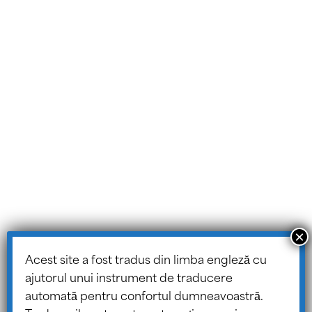
Persoană
de contact
Portalul
pentru
părinți
Portalul
consiliului
Blogul
ASSIST
© 2026 ASSIST Scholars.
Proiectare și dezvoltare website
de către
Design TLC
.
Harta site-ului
Acest site a fost tradus din limba engleză cu
Politica de
ajutorul unui instrument de traducere
protecție a
automată pentru confortul dumneavoastră.
informațiilo