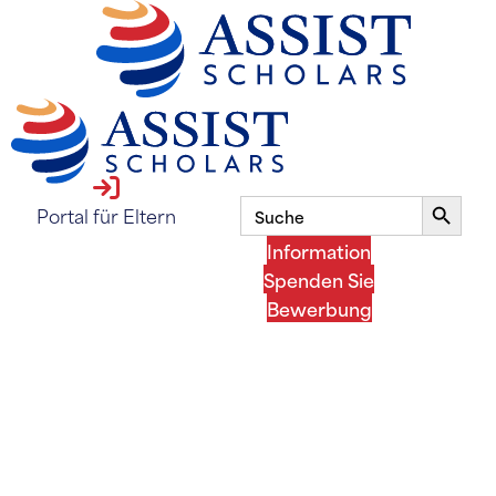
Anmeldung zum Elternportal
Suche
Suchsc
Portal für Eltern
nach:
Information
Spenden Sie
Bewerbung
MENÜ
MENÜ