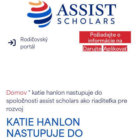
Požiadajte o
Rodičovský
informácie na
prihlásenie na rodičovský portál
portál
Darujte
Aplikovať
MENU
Domov
"
katie hanlon nastupuje do
spoločnosti assist scholars ako riaditeľka pre
rozvoj
KATIE HANLON
NASTUPUJE DO