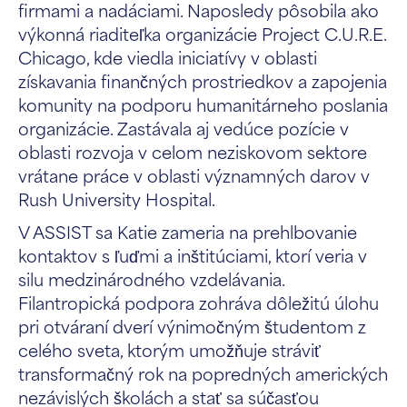
firmami a nadáciami. Naposledy pôsobila ako
výkonná riaditeľka organizácie Project C.U.R.E.
Chicago, kde viedla iniciatívy v oblasti
získavania finančných prostriedkov a zapojenia
komunity na podporu humanitárneho poslania
organizácie. Zastávala aj vedúce pozície v
oblasti rozvoja v celom neziskovom sektore
vrátane práce v oblasti významných darov v
Rush University Hospital.
V ASSIST sa Katie zameria na prehlbovanie
kontaktov s ľuďmi a inštitúciami, ktorí veria v
silu medzinárodného vzdelávania.
Filantropická podpora zohráva dôležitú úlohu
pri otváraní dverí výnimočným študentom z
celého sveta, ktorým umožňuje stráviť
transformačný rok na popredných amerických
nezávislých školách a stať sa súčasťou