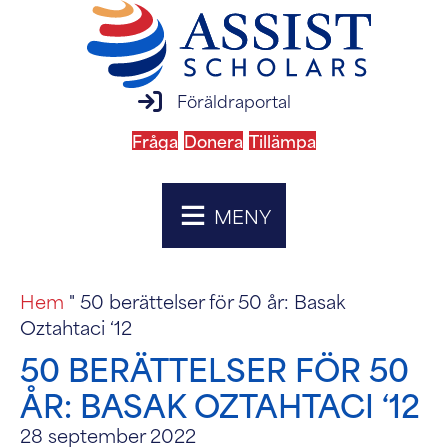
inloggning till föräldraportal
Föräldraportal
Fråga
Donera
Tillämpa
MENY
Hem
"
50 berättelser för 50 år: Basak
Oztahtaci ‘12
50 BERÄTTELSER FÖR 50
ÅR: BASAK OZTAHTACI ‘12
28 september 2022