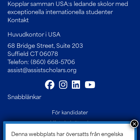
Kopplar samman USA:s ledande skolor med
exceptionella internationella studenter
Kontakt
Huvudkontor i USA
68 Bridge Street, Suite 203
Suffield CT 06078
Telefon: (860) 668-5706
assist@assistscholars.org
Snabblänkar
För kandidater
Vårt skolnätverk
Kontakt
Denna webbplats har översatts från engelska