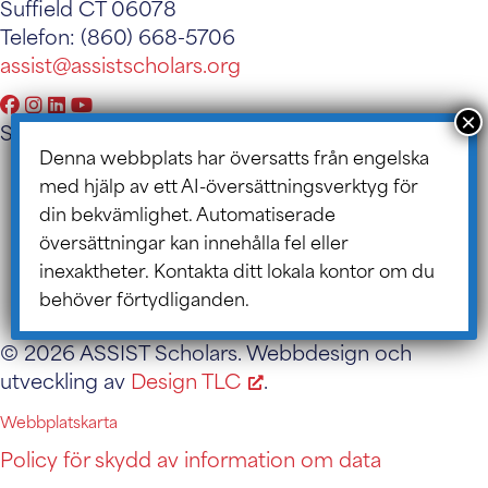
Suffield CT 06078
Telefon: (860) 668-5706
assist@assistscholars.org
Snabblänkar
Denna webbplats har översatts från engelska
För kandidater
med hjälp av ett AI-översättningsverktyg för
Vårt skolnätverk
din bekvämlighet. Automatiserade
Kontakt
översättningar kan innehålla fel eller
Föräldraportal
inexaktheter. Kontakta ditt lokala kontor om du
Styrelseportal
behöver förtydliganden.
ASSIST Blogg
© 2026 ASSIST Scholars. Webbdesign och
utveckling av
Design TLC
.
Webbplatskarta
Policy för skydd av information om data