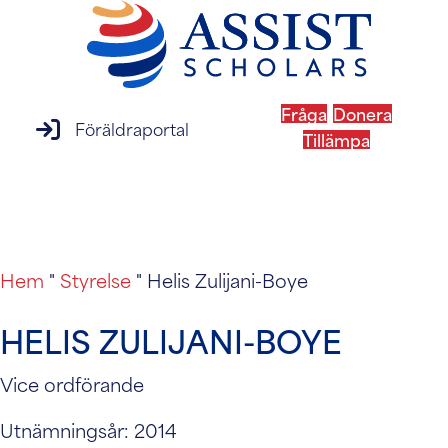
Fråga
Donera
inloggning till föräldraportal
Föräldraportal
Tillämpa
MENY
Hem
"
Styrelse
"
Helis Zulijani-Boye
HELIS ZULIJANI-BOYE
Vice ordförande
Utnämningsår: 2014