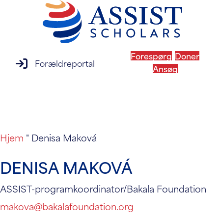
Forespørg
Doner
login til forældreportal
Forældreportal
Ansøg
MENU
Hjem
"
Denisa Maková
DENISA MAKOVÁ
ASSIST-programkoordinator/Bakala Foundation
makova@bakalafoundation.org