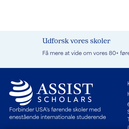
Udforsk vores skoler
Få mere at vide om vores 80+ før
Forbinder USA's førende skoler med
enestående internationale studerende