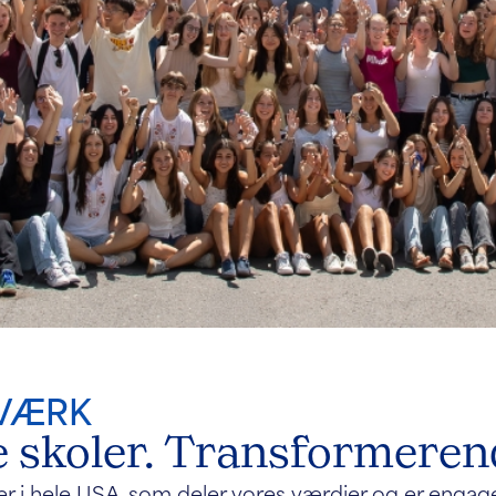
VÆRK
 skoler. Transformerend
r i hele USA, som deler vores værdier og er engage