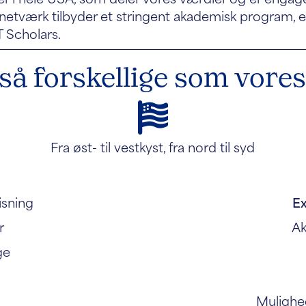
s netværk tilbyder et stringent akademisk program, 
 Scholars.
å forskellige som vores
Fra øst- til vestkyst, fra nord til syd
isning
Ex
r
Ak
ge
Mulighed