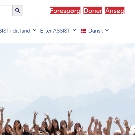
Søgeknap
Forespørg
Doner
Ansøg
IST i dit land
Efter ASSIST
Dansk