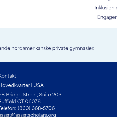
Inklusion
Engagem
ende nordamerikanske private gymnasier.
Kontakt
Hovedkvarter i USA
68 Bridge Street, Suite 203
Suffield CT 06078
Telefon: (860) 668-5706
assist@assistscholars.org