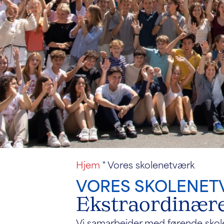
Hjem
"
Vores skolenetværk
VORES SKOLENET
Ekstraordinære
Vi samarbejder med førende skole