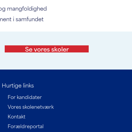
 og mangfoldighed
ent i samfundet
Se vores skoler
Hurtige links
For kandidater
Vores skolenetværk
Kontakt
Forældreportal