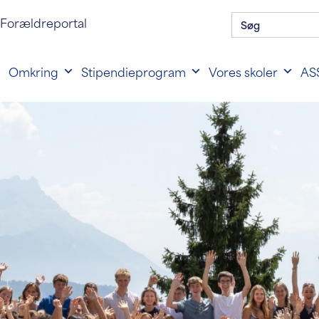
Søg
n til forældreportal
Forældreportal
efter:
Omkring
Stipendieprogram
Vores skoler
ASS