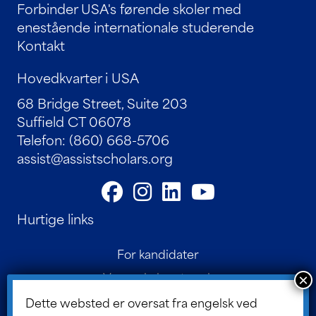
Forbinder USA's førende skoler med
enestående internationale studerende
Kontakt
Hovedkvarter i USA
68 Bridge Street, Suite 203
Suffield CT 06078
Telefon: (860) 668-5706
assist@assistscholars.org
Hurtige links
For kandidater
Vores skolenetværk
Kontakt
Dette websted er oversat fra engelsk ved