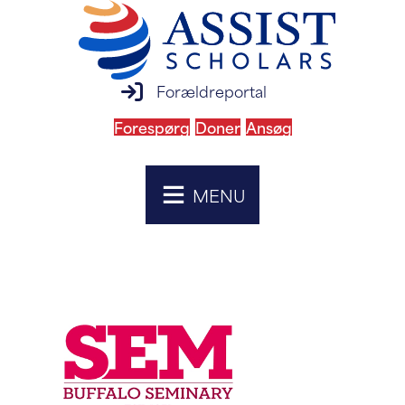
login til forældreportal
Forældreportal
Forespørg
Doner
Ansøg
MENU