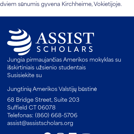
dviem sūnumis gyvena Kirchheime, Vokietijoje.
Jungia pirmaujančias Amerikos mokyklas su
išskirtiniais užsienio studentais
Susisiekite su
Jungtinių Amerikos Valstijų būstinė
68 Bridge Street, Suite 203
Suffield CT 06078
Telefonas: (860) 668-5706
assist@assistscholars.org