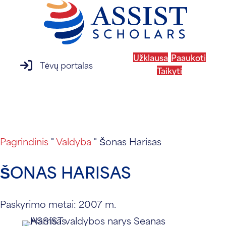
Užklausa
Paaukoti
prisijungimas prie tėvų portalo
Tėvų portalas
Taikyti
MENIU
Pagrindinis
"
Valdyba
"
Šonas Harisas
ŠONAS HARISAS
Paskyrimo metai: 2007 m.