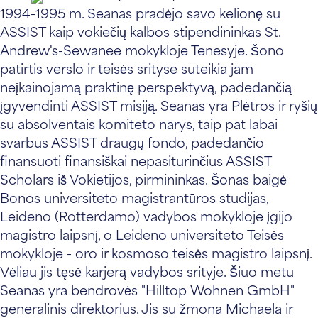
1994-1995 m. Seanas pradėjo savo kelionę su
ASSIST kaip vokiečių kalbos stipendininkas St.
Andrew's-Sewanee mokykloje Tenesyje. Šono
patirtis verslo ir teisės srityse suteikia jam
neįkainojamą praktinę perspektyvą, padedančią
įgyvendinti ASSIST misiją. Seanas yra Plėtros ir ryšių
su absolventais komiteto narys, taip pat labai
svarbus ASSIST draugų fondo, padedančio
finansuoti finansiškai nepasiturinčius ASSIST
Scholars iš Vokietijos, pirmininkas. Šonas baigė
Bonos universiteto magistrantūros studijas,
Leideno (Rotterdamo) vadybos mokykloje įgijo
magistro laipsnį, o Leideno universiteto Teisės
mokykloje - oro ir kosmoso teisės magistro laipsnį.
Vėliau jis tęsė karjerą vadybos srityje. Šiuo metu
Seanas yra bendrovės "Hilltop Wohnen GmbH"
generalinis direktorius. Jis su žmona Michaela ir