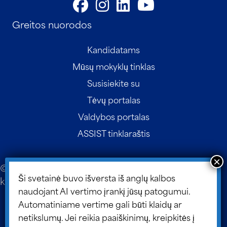
Greitos nuorodos
Kandidatams
Mūsų mokyklų tinklas
Susisiekite su
Tėvų portalas
Valdybos portalas
ASSIST tinklaraštis
© 2026 ASSIST Scholars. Svetainės dizainas ir
Ši svetainė buvo išversta iš anglų kalbos
kūrimas:
Dizainas TLC
.
naudojant AI vertimo įrankį jūsų patogumui.
Svetainės žemėlapis
Automatiniame vertime gali būti klaidų ar
netikslumų. Jei reikia paaiškinimų, kreipkitės į
Duomenų informacijos apsaugos politika