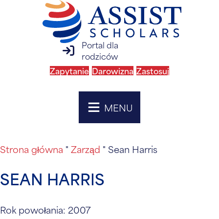
Portal dla
logowanie do portalu rodzica
rodziców
Zapytanie
Darowizna
Zastosuj
MENU
Strona główna
"
Zarząd
"
Sean Harris
SEAN HARRIS
Rok powołania: 2007