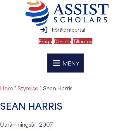
inloggning till föräldraportal
Föräldraportal
Fråga
Donera
Tillämpa
MENY
Hem
"
Styrelse
"
Sean Harris
SEAN HARRIS
Utnämningsår: 2007