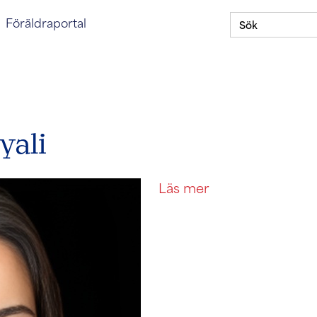
Sök
oggning till föräldraportal
Föräldraportal
efter:
Om
Stipendieprogram
Våra skolor
ASSIST
yali
Läs mer